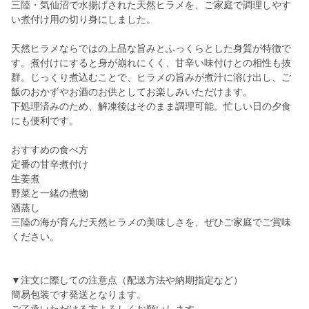
三陸・気仙沼で水揚げされた天然ヒラメを、ご家庭で調理しやす
い煮付け用の切り身にしました。
天然ヒラメならではの上品な旨みとふっくらとした身質が特徴で
す。煮付けにすると身が崩れにくく、甘辛い味付けとの相性も抜
群。じっくり煮込むことで、ヒラメの旨みが煮汁に溶け出し、ご
飯のおかずやお酒のお供としてお楽しみいただけます。
下処理済みのため、解凍後はそのまま調理可能。忙しい日の夕食
にも便利です。
おすすめの食べ方
定番の甘辛煮付け
生姜煮
野菜と一緒の煮物
酒蒸し
三陸の海が育んだ天然ヒラメの美味しさを、ぜひご家庭でご賞味
ください。
▼注文に際しての注意点（配送方法や納期指定など）
簡易包装です発送となります。