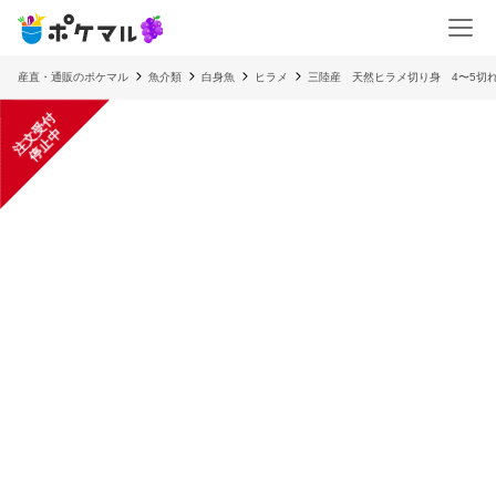
産直・通販のポケマル
魚介類
白身魚
ヒラメ
三陸産 天然ヒラメ切り身 4〜5切れ 
注
文
受
付
停
止
中