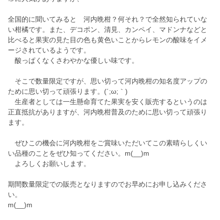
全国的に聞いてみると 河内晩柑？何それ？で全然知られていな
い柑橘です。また、デコポン、清見、カンペイ、マドンナなどと
比べると果実の見た目の色も黄色いことからレモンの酸味をイメ
ージされているようです。
酸っぱくなくさわやかな優しい味です。
そこで数量限定ですが、思い切って河内晩柑の知名度アップの
ために思い切って頑張ります。(´;ω;｀)
生産者としては一生懸命育てた果実を安く販売するというのは
正直抵抗がありますが、河内晩柑普及のために思い切って頑張り
ます。
ぜひこの機会に河内晩柑をご賞味いただいてこの素晴らしくい
い品種のことをぜひ知ってください。m(__)m
よろしくお願いします。
期間数量限定での販売となりますのでお早めにお申し込みくださ
い。
m(__)m