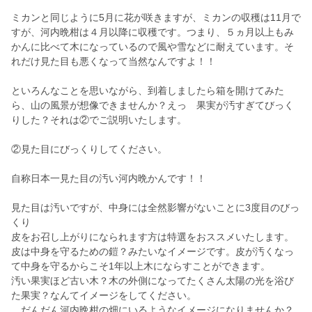
ミカンと同じように5月に花が咲きますが、ミカンの収穫は11月で
すが、河内晩柑は４月以降に収穫です。つまり、５ヵ月以上もみ
かんに比べて木になっているので風や雪などに耐えています。そ
れだけ見た目も悪くなって当然なんですよ！！
といろんなことを思いながら、到着しましたら箱を開けてみた
ら、山の風景が想像できませんか？えっ 果実が汚すぎてびっく
りした？それは②でご説明いたします。
②見た目にびっくりしてください。
自称日本一見た目の汚い河内晩かんです！！
見た目は汚いですが、中身には全然影響がないことに3度目のびっ
くり
皮をお召し上がりになられます方は特選をおススメいたします。
皮は中身を守るための鎧？みたいなイメージです。皮が汚くなっ
て中身を守るからこそ1年以上木にならすことができます。
汚い果実ほど古い木？木の外側になってたくさん太陽の光を浴び
た果実？なんてイメージをしてください。
だんだん河内晩柑の畑にいるようなイメージになりませんか？