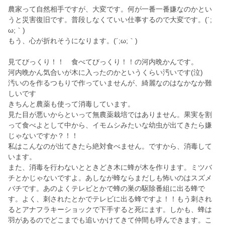
農家って自然相手ですが、大変です。何が一番一番嫌なのかとい
うと災害復旧です。普段しなくていい仕事するので大変です。(´;
ω;｀)
もう、心が折れそうになります。(´;ω;｀)
見てびっくり！！ 食べてびっくり！！の河内晩かんです。
河内晩かん気合いが木に入ったのかというくらい汚いです(泣)
汚いのを作るつもりで作っていませんが、綺麗なのはなかなか難
しいです
きちんと農薬も使って消毒しています。
見た目が悪いからといって無農薬栽培ではありません。果実を割
って食べよとして中から、イモムシみたいな幼虫が出てきたら嫌
じゃないですか？！！
私はこんなのが出てきたら絶対食べません。ですから、消毒して
います。
また、消毒を行わないとときどき木に蜂が木を作ります。ミツバ
チとかじゃないですよ。あしなが蜂ならまだしも怖いのはスズメ
バチです。あのよくテレビとかで蜂の巣の駆除番組に出る蜂で
す。よく、刺されたとかでテレビに出る蜂ですよ！！もう刺され
るとアナフラキーショックで下手すると死にます。しかも、蜂は
羽があるのでどこまでも追いかけてきて仲間も呼んできます。こ