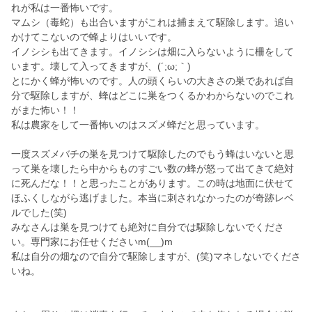
れが私は一番怖いです。
マムシ（毒蛇）も出合いますがこれは捕まえて駆除します。追い
かけてこないので蜂よりはいいです。
イノシシも出てきます。イノシシは畑に入らないように柵をして
います。壊して入ってきますが、(´;ω;｀)
とにかく蜂が怖いのです。人の頭くらいの大きさの巣であれば自
分で駆除しますが、蜂はどこに巣をつくるかわからないのでこれ
がまた怖い！！
私は農家をして一番怖いのはスズメ蜂だと思っています。
一度スズメバチの巣を見つけて駆除したのでもう蜂はいないと思
って巣を壊したら中からものすごい数の蜂が怒って出てきて絶対
に死んだな！！と思ったことがあります。この時は地面に伏せて
ほふくしながら逃げました。本当に刺されなかったのが奇跡レベ
ルでした(笑)
みなさんは巣を見つけても絶対に自分では駆除しないでくださ
い。専門家にお任せくださいm(__)m
私は自分の畑なので自分で駆除しますが、(笑)マネしないでくださ
いね。