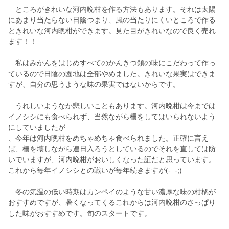
ところがきれいな河内晩柑を作る方法もあります。それは太陽
にあまり当たらない日陰つまり、風の当たりにくいところで作る
ときれいな河内晩柑ができます。見た目がきれいなので良く売れ
ます！！
私はみかんをはじめすべてのかんきつ類の味にこだわって作っ
ているので日陰の園地は全部やめました。きれいな果実はできま
すが、自分の思うような味の果実ではないからです。
うれしいようなか悲しいこともあります。河内晩柑は今までは
イノシシにも食べられず、当然ながら柵をしてはいられないよう
にしていましたが
、今年は河内晩柑をめちゃめちゃ食べられました。正確に言え
ば、柵を壊しながら連日入ろうとしているのでそれを直しては防
いでいますが、河内晩柑がおいしくなった証だと思っています。
これから毎年イノシシとの戦いが毎年続きますが(-_-;)
冬の気温の低い時期はカンペイのような甘い濃厚な味の柑橘が
おすすめですが、暑くなってくるこれからは河内晩柑のさっぱり
した味がおすすめです。旬のスタートです。