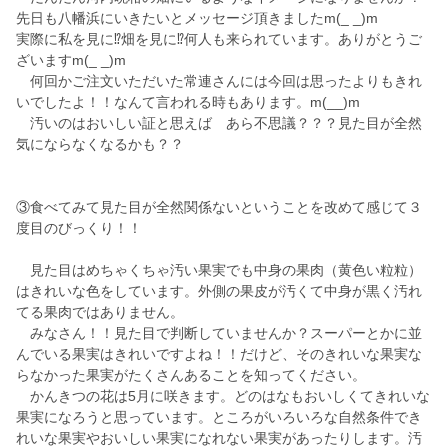
先日も八幡浜にいきたいとメッセージ頂きましたm(_ _)m
実際に私を見に⁉️畑を見に⁉️何人も来られています。ありがとうご
ざいますm(_ _)m
何回かご注文いただいた常連さんには今回は思ったよりもきれ
いでしたよ！！なんて言われる時もあります。m(__)m
汚いのはおいしい証と思えば あら不思議？？？見た目が全然
気にならなくなるかも？？
③食べてみて見た目が全然関係ないということを改めて感じて３
度目のびっくり！！
見た目はめちゃくちゃ汚い果実でも中身の果肉（黄色い粒粒）
はきれいな色をしています。外側の果皮が汚くて中身が黒く汚れ
てる果肉ではありません。
みなさん！！見た目で判断していませんか？スーパーとかに並
んでいる果実はきれいですよね！！だけど、そのきれいな果実な
らなかった果実がたくさんあることを知ってください。
かんきつの花は5月に咲きます。どのはなもおいしくてきれいな
果実になろうと思っています。ところがいろいろな自然条件でき
れいな果実やおいしい果実になれない果実があったりします。汚