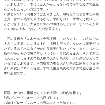
トがあります。（木にふたんがかからないので毎年なるので生産
者からしたらいい方法です。）
野菜とかでいう間引きではありません。現時点で間引きする果実
は真っ青の未熟果で果汁もなく、果肉も白く、生食では食べるこ
とができません。大きさに大小の差はありますが、すべて花が咲
いて1年以上木にならした成熟果実です。
私の収穫方法は木一本を全部収穫していきます。この方法では
大きさは不揃いになりますが、収穫を行っていない木は果実がつ
いているので木に負担がかかり果実がおいしくなります。（木に
負担がかかるので毎７年なりにくい）自然のままの大きさで箱に
お入れいたしますので箱の中で大きい果実や小さい果実が入って
いる場合があります。河内晩柑の場合大きい果実は約８００ｇ小
さい果実は２００ｇ程度と非常に重量果実の大きさで差が生じや
すい品種です。
夏場に食べれる柑橘として人気上昇中の河内晩柑です。
和製グレープフルーツとも呼ばれます。
お味はグレープフルーツの苦みをとった味です。