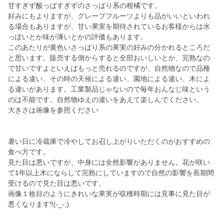
甘すぎず酸っぱすぎずのさっぱり系の柑橘です。
好みにもよりますが、グレープフルーツよりも品がいいといわれ
る場合もありますが、甘い果実を期待されているお客様からは水
っぽいとか味が薄いとかの評価もあります。
このあたりが黄色いさっぱり系の果実の好みの分かれるところだ
と思います。販売する側からすると全部おいしいとか、完熟なの
で甘いですよといえばもっと売れるのですが、自然物なので品種
による違い、その時の天候による違い、園地による違い、木によ
る違いがあります。工業製品じゃないので毎年おんなじ味という
のは不能です。自然物ゆえの違いをあえて楽しんでください。
大きさは画像を参照ください
暑い日に冷蔵庫で冷やしてお召し上がりいただくのがおすすめの
食べ方です。
見た目は悪いですが、中身には全然影響がありません。花が咲い
て1年以上木にならして完熟にしていますので自然の影響を長期間
受けるので見た目は悪いです。
画像１枚目のようにきれいな果実が収穫時期には見事に見た目が
悪くなります‼️(-_-;)