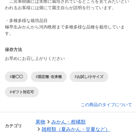
二宮果樹園には実際に栽培されているところを見てみたいとい
われるお客様には畑にて園主自らが説明を行っています。
・多種多様な栽培品目
極早生みかんから河内晩柑まで多種多様な品種を栽培していま
保存方法
お早めにお召し上がりください
#新◯◯
#固定種･在来種
#お試し/小サイズ
#ギフト対応可
この商品のタイプについて
果物
みかん・柑橘類
カテゴリ
雑柑類（夏みかん・甘夏など）