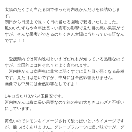
太陽のたくさん当たる畑で作った河内晩かんだけを箱詰めしま
す。
朝日から日没まで長～く日の当たる園地で栽培いたしました。
風のいたずらや今年は長～い梅雨の影響で見た目の悪い果実がで
すが、そんな果実ができるのたくさん太陽に当たっている証なん
ですよ！！
愛媛県内では河内晩柑といえばだれもが知っている品種なので
すが、全国的には何それ？とよく言われます。
河内晩かんは病害虫に非常に弱くすぐに見た目が悪くなる品種
です。見た目は悪いですが、中身には全然影響ありません。
画像でも中身には全然影響なしですよ！！
1キロ当たり3から4玉目安です。
河内晩かんは縦に長い果実なので箱の中の大きさはわざと不揃い
にしています。
黄色いのでレモンをイメージされて酸っぱいというイメージです
が、酸っぱくありません。グレープフルーツに近い味ですが、グ