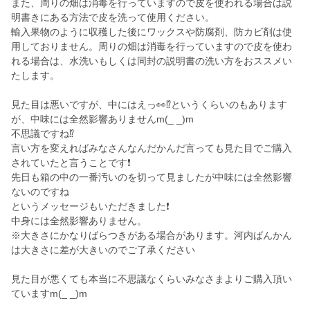
また、周りの畑は消毒を行っていますので皮を使われる場合は説
明書きにある方法で皮を洗って使用ください。
輸入果物のように収穫した後にワックスや防腐剤、防カビ剤は使
用しておりません。周りの畑は消毒を行っていますので皮を使わ
れる場合は、水洗いもしくは同封の説明書の洗い方をおススメい
たします。
見た目は悪いですが、中にはえっ👀⁉️というくらいのもあります
が、中味には全然影響ありませんm(_ _)m
不思議ですね⁉️
言い方を変えればみなさんなんだかんだ言っても見た目でご購入
されていたと言うことです❗
先日も箱の中の一番汚いのを切って見ましたが中味には全然影響
ないのですね
というメッセージもいただきました❗
中身には全然影響ありません。
※大きさにかなりばらつきがある場合があります。河内ばんかん
は大きさに差が大きいのでご了承ください
見た目が悪くても本当に不思議なくらいみなさまよりご購入頂い
ていますm(_ _)m