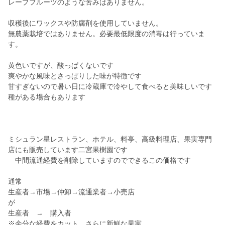
レープフルーツのような苦みはありません。
収穫後にワックスや防腐剤を使用していません。
無農薬栽培ではありません。必要最低限度の消毒は行っていま
す。
黄色いですが、酸っぱくないです
爽やかな風味とさっぱりした味が特徴です
甘すぎないので暑い日に冷蔵庫で冷やして食べると美味しいです
種がある場合もあります
ミシュラン星レストラン、ホテル、料亭、高級料理店、果実専門
店にも販売しています二宮果樹園です
中間流通経費を削除していますのでできるこの価格です
通常
生産者→市場→仲卸→流通業者→小売店
が
生産者 → 購入者
※余分な経費をカット、さらに新鮮な果実