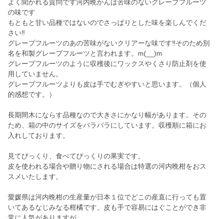
よく聞かれる質問です河内晩かんは苦味のないグレープフルーツ
の味です
もともと甘い品種ではないのでさっぱりとした味を楽しんでくだ
さい‼️
グレープフルーツのあの苦味がないクリアーな味です‼️そのため別
名を和製グレープフルーツと言われます。m(__)m
グレープフルーツのように収穫後にワックスやくさり防止剤を使
用していません。
グレープフルーツよりも皮は手でむぎやすいと思います。（個人
的感想です。）
長期間木にならす品種なので大きさにかなり幅があります。その
ため、箱の中のサイズをバラバラにしています。収穫順に箱にお
入れしております。
見てびっくり、食べてびっくりの果実です。
皮を使われる場合や贈り物にされる場合は特選の河内晩柑をおス
スメいたします。
愛媛県は河内晩柑の生産量が日本１位でどこの産直に行っても置
いてあるなじみなる柑橘です。皮も手で容易にはぐことができ非
常に人気がありますが、