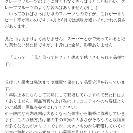
グレープフルーツのように甘くもなくさっぱりとした味わい、グ
レープフルーツのような苦みはありませんが(-_-;)
いってみればさっぱり系のフルーツなのですが、これが一番リ
ピート率が高いのです。4月と8月では風味が違いそれぞれの良さ
があります。
見た目はあまりよくありません。スーパーとかで売っていると絶
対買わない見た目ですが、中身には全然、影響ありません
「えっ？」「見た目って何？」と改めて感じさせられる品種で
す。
収穫した果実は発送まで冷蔵庫で保存して品質管理を行っていま
す。
１年以上木にならして完熟にして栽培していますので見た目はよ
くありません。商品写真および私のコミュニティへのお客様より
のご感想、画像を参考にしてください。
※一般的な河内晩柑は大きくなった果実から順番に収穫していき
ます。この収穫方法は箱の中の果実の大きさがそろうのと収穫量
が多くなるのがメリットですが、大きいものから収穫していくの
で木に負担がかからずおいしい果実が作りにくいというデメリッ