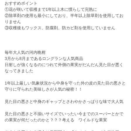
おすすめポイント
①花が咲いて収穫まで1年以上木に慣らして完熟に
②除草剤の使用も最小にしており、半年以上除草剤を使用してお
りません
③収穫後もワックス、防腐剤、防カビ剤を使用していません
毎年大人気の河内晩柑
3月から8月まであるロングランな人気商品
日射しが強くなるのにつれて外側の果実がだんだん見た目が悪く
なってきました
1年以上厳しい気象状況から中身を守った外の皮の見た目の悪さと
守りに守られた美味しさが人気の秘密！！
見た目の悪さと中身のギャップとさわやかさっぱりな味で大人気
見た目の悪さと不揃いサイズでいったい今までのスーパーとかで
の果実が何だったのかと？？？考える ワイルドな果実