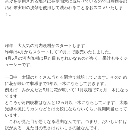
※皮を使用される場合は長期間木に成らせているので自然物等の
汚れ果実用の洗剤を使用して洗われることをおススメいたしま
す。
昨年 大人気の河内晩柑がスタートします
昨年は4月からスタートして10月まで販売いたしました。
4月5月の河内晩柑は見た目もきれいなものが多く、果汁も多くジ
ューシーです。
一日中 太陽のたくさん当たる園地で栽培しています。そのため
に花が咲いて収穫まで1年以上木にならしておきます。
例えば みかんだと5月に花が咲いて11月収穫で7ヵ月 木になっ
てます
ところが河内晩柑はなんと12ヵ月以上木にならしています。太陽
光線や風にミカンなどとは比較にならないくらい長期間当たって
います。
これが見た目が悪くなる理由なんです。つまり、おいしいには
訳がある 見た目の悪さはおいしさの証なんです。