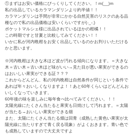
①まずはお安い価格にびっくりしてください。！m(__)m
私の出品しているカラマンダリンより約半値！！
カラマンダリンは手間が非常にかかる自然災害のリスクのある品
種なので私の出品価格は安いくらいですが(-_-;)
ポケットマルシェ様に出品されているほかの柑橘！！
この時期ですと甘夏と比較してみてください！！
いかに私が河内晩柑をお安く出品しているのかお判りいただける
かと思います。
※河内晩柑は大きな木ほど皮が汚れる傾向になります。＝大きな
木＝古い木＝古い木ほど味がいい→見た目が悪い果実ができるの
はおいしい果実ができる証？？？
これからどんどん、私の河内晩柑は自然条件が同じという条件で
あれば年々おいしくなりますよ！！あと60年くらいはどんどんお
いしくなっていきます。
60年後の味を楽しみに毎年食べ比べてみてください。！！
太陽光線にたくさん当たると果実も日焼けして汚れます。＝太陽
が当たる→おいしい果実ができる畑
また、太陽にたくさん当たる畑は回青（成熟した黄色い果実が太
陽光線に当たりすぎて青く戻る現象）がよくおきます。青い色で
も成熟していますので大丈夫ですよ