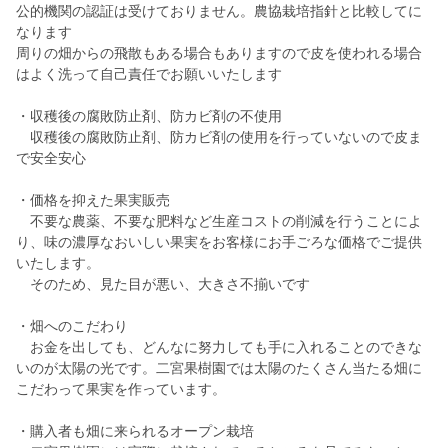
公的機関の認証は受けておりません。農協栽培指針と比較してに
なります
周りの畑からの飛散もある場合もありますので皮を使われる場合
はよく洗って自己責任でお願いいたします
・収穫後の腐敗防止剤、防カビ剤の不使用
収穫後の腐敗防止剤、防カビ剤の使用を行っていないので皮ま
で安全安心
・価格を抑えた果実販売
不要な農薬、不要な肥料など生産コストの削減を行うことによ
り、味の濃厚なおいしい果実をお客様にお手ごろな価格でご提供
いたします。
そのため、見た目が悪い、大きさ不揃いです
・畑へのこだわり
お金を出しても、どんなに努力しても手に入れることのできな
いのが太陽の光です。二宮果樹園では太陽のたくさん当たる畑に
こだわって果実を作っています。
・購入者も畑に来られるオープン栽培