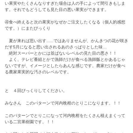
い果実やたくさんなりすぎた場合は人の手によって間引きもしま
す。それでもどうしても見た目の悪い果実ができます。
④食べ終えると次の果実がなぜかご注文したくなる（個人的感想
です。）にまたびっくり
夏が来れば思い出す......ではありませんが、かんきつの花が咲き
だす5月になると思い出されるあのさっぱりとした味…
絶対スーパーとかには並ばないレベルの見た目の悪さ！！
よく、テレビ番組とかで漁師だけが食べる漁師飯とかあるじゃ
ないですが、イメージとしたらあんな感じです。農家だけが食べ
る農家果実的な汚さのレベルです。
と ４回びっくりしてください。
みなさん このパターンで河内晩柑のとりこになります。！！
このパターンでとりこになって河内晩柑をたくさん植えまくって
いる二宮果樹園です。！！