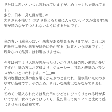
見た目は悪いといつも言われていますが、めちゃくちゃ売れてま
す。
多分、日本一見た目が悪い‼️
大きさも不揃い❗→大きさ揃えると箱に入らないサイズが出ます❗果
実が箱のなかでつぶれないようにするためです。
色の青い（緑色っぽい）果実がある場合もありますが、これは河
内晩柑は黄色い果実が緑色に色が戻る（回青という現象です。）
現象なので品質には影響ありません。
今年は例年より天気が悪かったせいか？見た目の悪い果実が多い
ですが、味の方はお客様より、ジューシー、甘みと酸味のバラン
スがいいといわれます。m(__)m
河内晩柑は文旦の血を引くかんきつと言われ、傷や黒い点のつき
やすい品種です。そのため、きれいな果実はなかなかできませ
ん。
初めてご購入された方は見た目のひどさにびっくりされる時が多
いですが、食べてみてびっくり、見た目って何？？？と改めて感
じさせられる品種です。