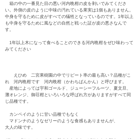
箱の中の一番見た目の悪い河内晩柑の皮を剥いでみてくださ
い。外側の皮のように中味の汚れている果実は1個もありません。
中身を守るために皮がすべての犠牲となっているのです。1年以上
も中身を守るために風などの自然と戦った証が皮の悪さなんで
す。
1年以上木になって食べることのできる河内晩柑をぜひ味わって
みてください
えひめ 二宮果樹園の中でリピート率の最も高い？品種がこ
れ 河内晩柑です 河内晩柑（かわちばんかん）と呼びます。
産地によっては宇和ゴールド、ジューシーフルーツ、夏文旦、
灘オレンジ、御荘柑といろいろな呼ばれ方がありますがすべて同
じ品種です。
カンペイのように甘い品種でもなく
マドンナのようなゼリーのような食感もありませんが、
大人の味です。