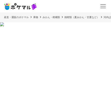
産直・通販のポケマル
果物
みかん・柑橘類
雑柑類（夏みかん・甘夏など）
河内ば