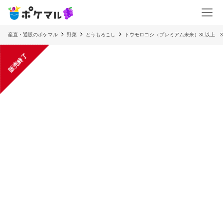
産直・通販のポケマル
野菜
とうもろこし
トウモロコシ（プレミアム未来）3L以上 3.
販売終了