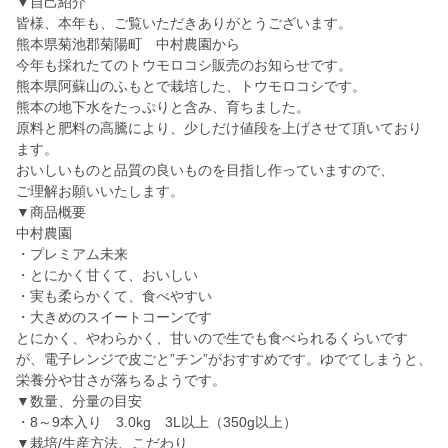
▼自己紹介
皆様、本年も、ご覧いただきありがとうございます。
熊本県菊池郡菊陽町 中村農園から
今年も採れたてのトウモロコシ販売のお知らせです。
熊本県阿蘇山のふもとで栽培した、トウモロコシです。
熊本の地下水をたっぷりと含み、育ちました。
原料と肥料の高騰により、少しだけ値段を上げさせて頂いており
ます。
おいしいものと品質の良いものを目指し作っていますので、
ご理解お願いいたします。
▼商品概要
中村農園
・プレミアム未来
・とにかく甘くて、おいしい
・実も柔らかくて、食べやすい
・大きめのスイートコーンです
とにかく、やわらかく、甘いので生でも食べられるくらいです
が、電子レンジで皮ごと”チン”がおすすめです。ゆでてしまうと、
栄養分や甘さが落ちるようです。
▼数量、分量の目安
・8～9本入り 3.0kg 3L以上（350g以上）
▼栽培/生産方法、こだわり