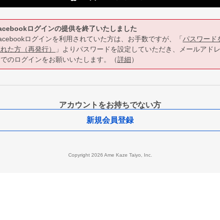
acebookログインの提供を終了いたしました
acebookログインを利用されていた方は、お手数ですが、「
パスワード
忘れた方（再発行）
」よりパスワードを設定していただき、メールアド
スでのログインをお願いいたします。（
詳細
）
アカウントをお持ちでない方
新規会員登録
Copyright 2026 Ame Kaze Taiyo, Inc.