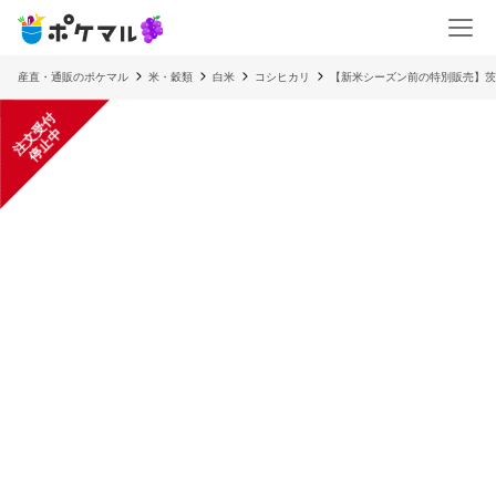
産直・通販のポケマル
米・穀類
白米
コシヒカリ
【新米シーズン前の特別販売】茨
注
文
受
付
停
止
中