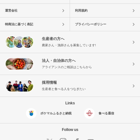
運営会社
利用規約
特商法に基づく表記
プライバシーポリシー
生産者の方へ
農家さん・漁師さんを募集しています!
法人・自治体の方へ
アライアンスのご相談はこちらから
採用情報
生産者と食べる人をつなぎたい
Links
ポケマルふるさと納税
食べる通信
Follow us