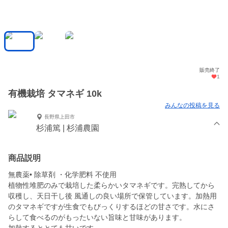
販売終了
1
有機栽培 タマネギ 10k
みんなの投稿を見る
長野県上田市
杉浦篤 | 杉浦農園
商品説明
無農薬• 除草剤 ・化学肥料 不使用
植物性堆肥のみで栽培した柔らかいタマネギです。完熟してから
収穫し、天日干し後 風通しの良い場所で保管しています。加熱用
のタマネギですが生食でもびっくりするほどの甘さです。水にさ
らして食べるのがもったいない旨味と甘味があります。