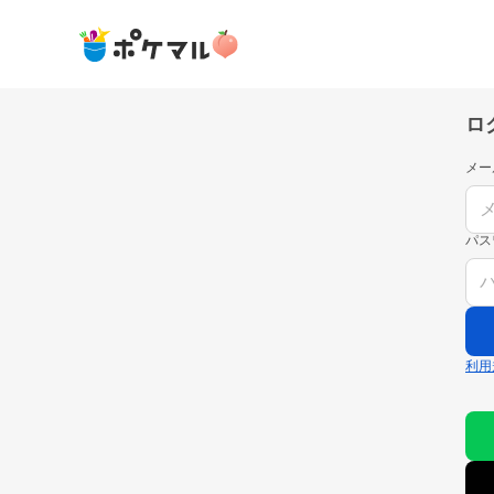
ロ
メー
パス
利用