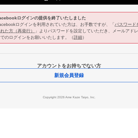
acebookログインの提供を終了いたしました
acebookログインを利用されていた方は、お手数ですが、「
パスワード
忘れた方（再発行）
」よりパスワードを設定していただき、メールアド
スでのログインをお願いいたします。（
詳細
）
アカウントをお持ちでない方
新規会員登録
Copyright 2026 Ame Kaze Taiyo, Inc.