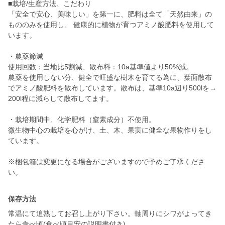
■栽培/生産方法、こだわり
「安全で安心、美味しい」を第一に、肥料は全て「天然由来」の
もののみを使用し、 健康的に植物が育つアミノ酸肥料を使用して
います。
・農薬節減
使用回数：当地比5割減、散布料：10a基準値より50%減。
農薬を使用しない分、健全で旺盛な樹木を育てる為に、葉面散布
でアミノ酸肥料を散布しています。散布は、基準10a辺り500lを→
200l程に減らして散布してます。
・栽培期間中、化学肥料（窒素成分）不使用。
微生物中心の栽培を心がけ、土、木、果実に健全な果物作りをし
ています。
※梱包箱は変更になる場合がございますので予めご了承くださ
保存方法
常温にて追熟してお召し上がり下さい。軸周りにシワがよってき
たら食べ頃(食べ頃目安の説明書付き)