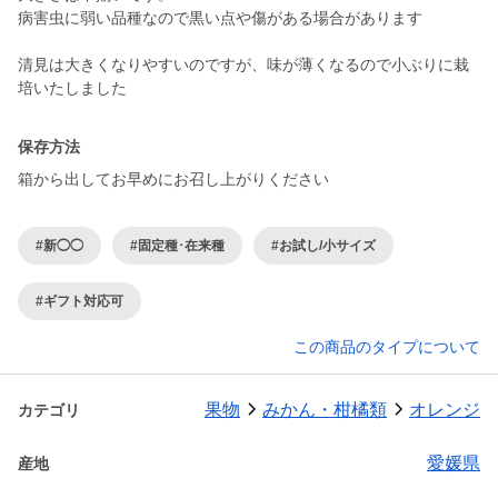
病害虫に弱い品種なので黒い点や傷がある場合があります
清見は大きくなりやすいのですが、味が薄くなるので小ぶりに栽
培いたしました
保存方法
箱から出してお早めにお召し上がりください
#新◯◯
#固定種･在来種
#お試し/小サイズ
#ギフト対応可
この商品のタイプについて
果物
みかん・柑橘類
オレンジ
カテゴリ
愛媛県
産地