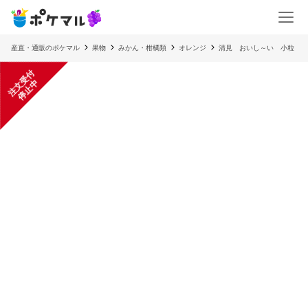
産直・通販のポケマル
果物
みかん・柑橘類
オレンジ
清見 おいし～い 小粒
注
文
受
付
停
止
中