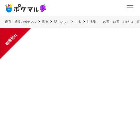
産直・通販のポケマル
果物
梨（なし）
甘太
甘太梨 10玉～18玉 2.5キロ 
在庫切れ