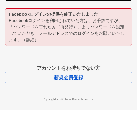
Facebookログインの提供を終了いたしました
Facebookログインを利用されていた方は、お手数ですが、
「
パスワードを忘れた方（再発行）
」よりパスワードを設定
していただき、メールアドレスでのログインをお願いいたし
ます。（
詳細
）
アカウントをお持ちでない方
新規会員登録
Copyright 2026 Ame Kaze Taiyo, Inc.