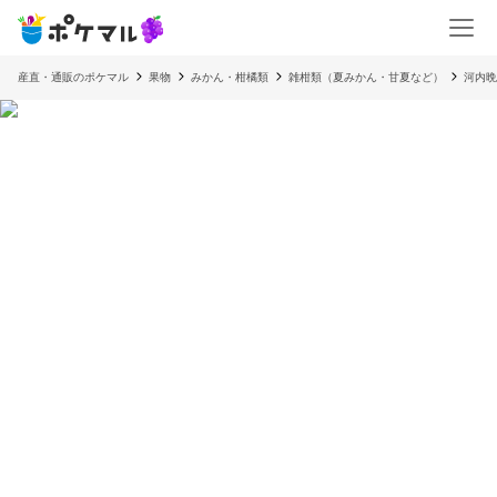
産直・通販のポケマル
果物
みかん・柑橘類
雑柑類（夏みかん・甘夏など）
河内晩