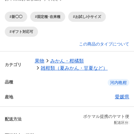
#新◯◯
#固定種･在来種
#お試し/小サイズ
#ギフト対応可
この商品のタイプについて
果物
みかん・柑橘類
カテゴリ
雑柑類（夏みかん・甘夏など）
品種
河内晩柑
愛媛県
産地
ポケマル提携のヤマト便
配送方法
配送区分: