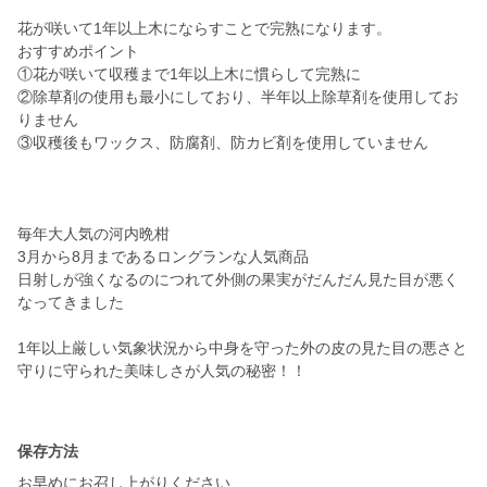
花が咲いて1年以上木にならすことで完熟になります。
おすすめポイント
①花が咲いて収穫まで1年以上木に慣らして完熟に
②除草剤の使用も最小にしており、半年以上除草剤を使用してお
りません
③収穫後もワックス、防腐剤、防カビ剤を使用していません
毎年大人気の河内晩柑
3月から8月まであるロングランな人気商品
日射しが強くなるのにつれて外側の果実がだんだん見た目が悪く
なってきました
1年以上厳しい気象状況から中身を守った外の皮の見た目の悪さと
守りに守られた美味しさが人気の秘密！！
保存方法
お早めにお召し上がりください