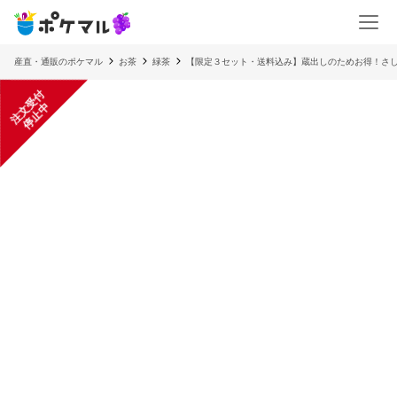
産直・通販のポケマル
お茶
緑茶
【限定３セット・送料込み】蔵出しのためお得！さし
注
文
受
付
停
止
中