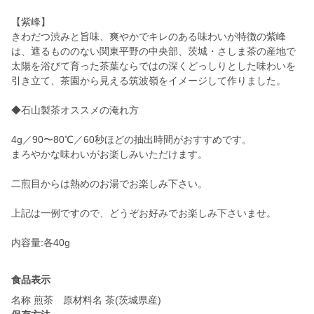
【紫峰】
きわだつ渋みと旨味、爽やかでキレのある味わいが特徴の紫峰
は、遮るもののない関東平野の中央部、茨城・さしま茶の産地で
太陽を浴びて育った茶葉ならではの深くどっしりとした味わいを
引き立て、茶園から見える筑波嶺をイメージして作りました。
◆石山製茶オススメの淹れ方
4g／90〜80℃／60秒ほどの抽出時間がおすすめです。
まろやかな味わいがお楽しみいただけます。
二煎目からは熱めのお湯でお楽しみ下さい。
上記は一例ですので、どうぞお好みでお楽しみ下さいませ。
内容量:各40g
食品表示
名称 煎茶 原材料名 茶(茨城県産)