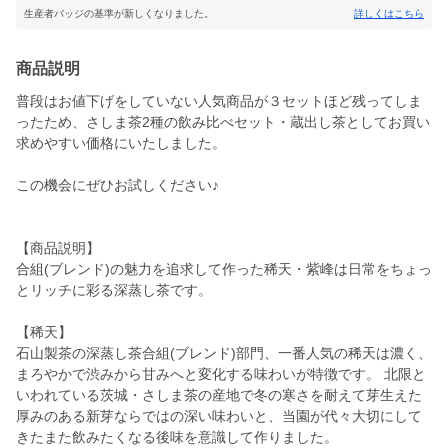
生産者バッジの基準が新しくなりました。
詳しくはこちら
商品説明
普段はお値下げをしていない人気商品が３セットほど残ってしま
ったため、さしま茶2種の飲み比べセット・蔵出し茶としてお買い
求めやすい価格にいたしました。
この機会にぜひお試しください♪
【商品説明】
合組(ブレンド)の魅力を追求して作った稀天・紫峰は日常をちょっ
とリッチに彩る深蒸し茶です。
【稀天】
石山製茶の深蒸し茶合組(ブレンド)部門、一番人気の稀天は濃く、
まろやかで渋みから甘みへと変化する味わいが特徴です。 北限と
いわれている茨城・さしま茶の産地で冬の寒さを耐えて芽生えた
厚みのある新芽ならではの深い味わいと、当園が代々大切にして
きたまた飲みたくなる後味を意識して作りました。