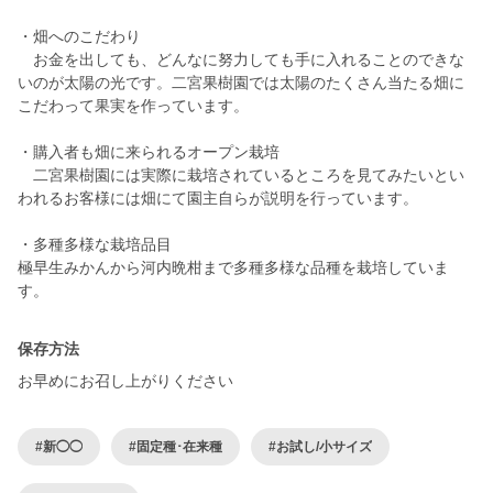
・畑へのこだわり
お金を出しても、どんなに努力しても手に入れることのできな
いのが太陽の光です。二宮果樹園では太陽のたくさん当たる畑に
こだわって果実を作っています。
・購入者も畑に来られるオープン栽培
二宮果樹園には実際に栽培されているところを見てみたいとい
われるお客様には畑にて園主自らが説明を行っています。
・多種多様な栽培品目
極早生みかんから河内晩柑まで多種多様な品種を栽培していま
保存方法
お早めにお召し上がりください
#新◯◯
#固定種･在来種
#お試し/小サイズ