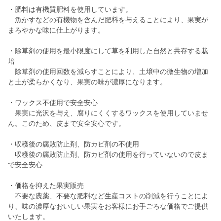
・肥料は有機質肥料を使用しています。
魚かすなどの有機物を含んだ肥料を与えることにより、果実が
まろやかな味に仕上がります。
・除草剤の使用を最小限度にして草を利用した自然と共存する栽
培
除草剤の使用回数を減らすことにより、土壌中の微生物の増加
と土が柔らかくなり、果実の味が濃厚になります。
・ワックス不使用で安全安心
果実に光沢を与え、腐りにくくするワックスを使用していませ
ん。このため、皮まで安全安心です。
・収穫後の腐敗防止剤、防カビ剤の不使用
収穫後の腐敗防止剤、防カビ剤の使用を行っていないので皮ま
で安全安心
・価格を抑えた果実販売
不要な農薬、不要な肥料など生産コストの削減を行うことによ
り、味の濃厚なおいしい果実をお客様にお手ごろな価格でご提供
いたします。