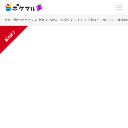
産直・通販のポケマル
果物
みかん・柑橘類
レモン
完熟ユーレカレモン 減農薬
販売終了