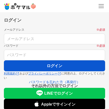
ログイン
メールアドレス
※必須
パスワード
※必須
ログイン
利用規約
および
プライバシーポリシー
に同意の上、
ログインしてくださ
い
パスワードを忘れた方（再発行）
それ以外の方法でログイン
LINEでログイン
Appleでサインイン