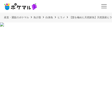
産直・通販のポケマル
魚介類
白身魚
ヒラメ
【贅を極めた天然鮮魚】天然国産ヒラ