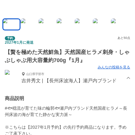
あと50点
予約
2027年1月に発送
【贅を極めた天然鮮魚】天然国産ヒラメ刺身・しゃ
ぶしゃぶ用大容量約700g『1月』
みんなの投稿を見る
山口県宇部市
吉井秀文 | 【長州床波海人】瀬戸内ブランド
商品説明
#🐟穏流が育てた味の輪郭🐟瀬戸内ブランド天然国産ヒラメ～長
州床波の海が育てた静かな実力派～
※こちらは【2027年1月予約】の先行予約商品になります。予め
ご了承下さい。