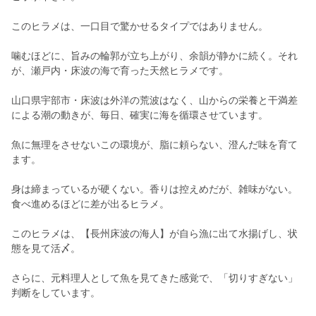
このヒラメは、一口目で驚かせるタイプではありません。
噛むほどに、旨みの輪郭が立ち上がり、余韻が静かに続く。それ
が、瀬戸内・床波の海で育った天然ヒラメです。
山口県宇部市・床波は外洋の荒波はなく、山からの栄養と干満差
による潮の動きが、毎日、確実に海を循環させています。
魚に無理をさせないこの環境が、脂に頼らない、澄んだ味を育て
ます。
身は締まっているが硬くない。香りは控えめだが、雑味がない。
食べ進めるほどに差が出るヒラメ。
このヒラメは、【長州床波の海人】が自ら漁に出て水揚げし、状
態を見て活〆。
さらに、元料理人として魚を見てきた感覚で、「切りすぎない」
判断をしています。