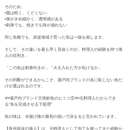
そのため、
•脂は軽く、くどくない
•身がきめ細かく、透明感がある
•刺身でも、焼きでも味が崩れない
同じ魚種でも、床波海域で育った魚は一線を画します。
そして、その違いを最も早く見抜くのが、料理人の経験を持つ海
人の目利き。
「この魚は刺身向きか」「火を入れた方が化けるか」
その判断ができるからこそ、瀬戸内ブランドの名に恥じない魚だ
けが選ばれるのです。
🐟瀬戸内ブランド天然鮮魚のヒミツ②🐟元料理人だからでき
る“魚を完成させる下処理”
魚の味は、水揚げ後の最初の扱いで決まると言われています。
【長州床波の海人】は、元料理人として包丁を握ってきた経験か