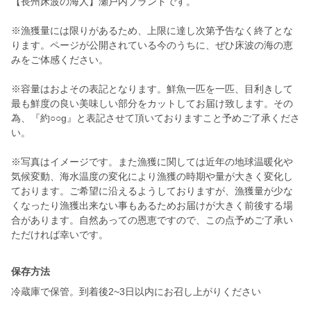
【長州床波の海人】瀬戸内ブランドです。
※漁獲量には限りがあるため、上限に達し次第予告なく終了とな
ります。ページが公開されている今のうちに、ぜひ床波の海の恵
みをご体感ください。
※容量はおよその表記となります。鮮魚一匹を一匹、目利きして
最も鮮度の良い美味しい部分をカットしてお届け致します。その
為、『約○○g』と表記させて頂いておりますこと予めご了承くださ
い。
※写真はイメージです。また漁獲に関しては近年の地球温暖化や
気候変動、海水温度の変化により漁獲の時期や量が大きく変化し
ております。ご希望に沿えるようしておりますが、漁獲量が少な
くなったり漁獲出来ない事もあるためお届けが大きく前後する場
合があります。自然あっての恩恵ですので、この点予めご了承い
ただければ幸いです。
保存方法
冷蔵庫で保管。到着後2~3日以内にお召し上がりください