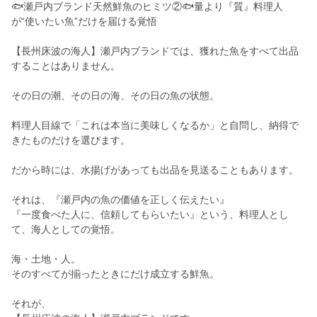
🐟瀬戸内ブランド天然鮮魚のヒミツ②🐟量より『質』料理人
が“使いたい魚”だけを届ける覚悟
【長州床波の海人】瀬戸内ブランドでは、獲れた魚をすべて出品
することはありません。
その日の潮、その日の海、その日の魚の状態。
料理人目線で「これは本当に美味しくなるか」と自問し、納得で
きたものだけを選びます。
だから時には、水揚げがあっても出品を見送ることもあります。
それは、『瀬戸内の魚の価値を正しく伝えたい』
『一度食べた人に、信頼してもらいたい』という、料理人とし
て、海人としての覚悟。
海・土地・人。
そのすべてが揃ったときにだけ成立する鮮魚。
それが、