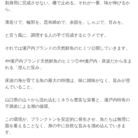
刺身用に完成させない。柵で止める。それが一番、味が伸びるか
ら。
薄造りで、輪郭を。昆布締めで、余韻を。しゃぶで、甘みを。
と言う風に、調理する人の手で完成するヒラメです。
それでは瀬戸内ブランドの天然鮮魚のヒミツ公開していきます。
🐟瀬戸内ブランド天然鮮魚のヒミツ①🐟瀬戸内・床波だから生ま
れる「澄んだ旨み」
床波の海が育てる魚の最大の特徴は、味に雑味がなく、旨みが澄
んでいること。
山口県の山々から流れ込むミネラル豊富な栄養と、瀬戸内特有の
干満差による潮の循環。
この環境が、プランクトンを安定的に発生させ、魚たちは無理に
脂を蓄えることなく、身の中に自然な旨みを溜め込んでいきま
す。