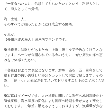
『一度食べた人に、信頼してもらいたい』という、料理人とし
て、海人としての覚悟。
海・土地・人。
そのすべてが揃ったときにだけ成立する鮮魚。
それが、
【長州床波の海人】瀬戸内ブランドです。
※漁獲量には限りがあるため、上限に達し次第予告なく終了とな
ります。ページが公開されている今のうちに、ぜひ床波の海の恵
みをご体感ください。
※容量はおよその表記となります。鮮魚一匹を一匹、目利きして
最も鮮度の良い美味しい部分をカットしてお届け致します。その
為、『約○○g』と表記させて頂いておりますこと予めご了承くださ
い。
※写真はイメージです。また漁獲に関しては近年の地球温暖化や
気候変動、海水温度の変化により漁獲の時期や量が大きく変化し
ております。ご希望に沿えるようしておりますが、漁獲量が少な