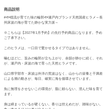
商品説明
#🐟穏流が育てた味の輪郭🐟瀬戸内ブランド天然国産ヒラメ～長
州床波の海が育てた静かな実力派～
※こちらは【2027年1月予約】の先行予約商品になります。予め
ご了承下さい。
このヒラメは、一口目で驚かせるタイプではありません。
噛むほどに、旨みの輪郭が立ち上がり、余韻が静かに続く。それ
が、瀬戸内・床波の海で育った天然ヒラメです。
山口県宇部市・床波は外洋の荒波はなく、山からの栄養と干満差
による潮の動きが、毎日、確実に海を循環させています。
魚に無理をさせないこの環境が、脂に頼らない、澄んだ味を育て
ます。
身は締まっているが硬くない。香りは控えめだが、雑味がない。