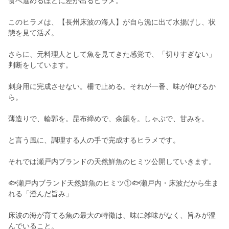
食べ進めるほどに差が出るヒラメ。
このヒラメは、【長州床波の海人】が自ら漁に出て水揚げし、状
態を見て活〆。
さらに、元料理人として魚を見てきた感覚で、「切りすぎない」
判断をしています。
刺身用に完成させない。柵で止める。それが一番、味が伸びるか
ら。
薄造りで、輪郭を。昆布締めで、余韻を。しゃぶで、甘みを。
と言う風に、調理する人の手で完成するヒラメです。
それでは瀬戸内ブランドの天然鮮魚のヒミツ公開していきます。
🐟瀬戸内ブランド天然鮮魚のヒミツ①🐟瀬戸内・床波だから生ま
れる「澄んだ旨み」
床波の海が育てる魚の最大の特徴は、味に雑味がなく、旨みが澄
んでいること。