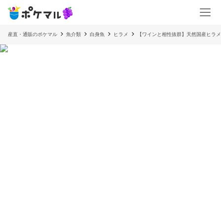
産直・通販のポケマル
魚介類
白身魚
ヒラメ
【ワインと相性抜群】天然国産ヒラメ