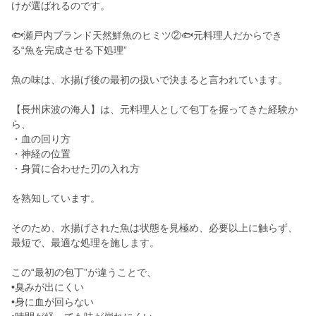
けが選ばれるのです。
🐟瀬戸内ブランド天然鮮魚のヒミツ②🐟元料理人だからでき
る“魚を完成させる下処理”
魚の味は、水揚げ後の最初の扱いで決まると言われています。
【長州床波の海人】は、元料理人として包丁を握ってきた経験か
ら、
・血の回り方
・神経の位置
・身質に合わせた刃の入れ方
を熟知しています。
そのため、水揚げされた魚は状態を見極め、必要以上に触らず、
最短で、最適な処理を施します。
この“最初の包丁”が違うことで、
•臭みが出にくい
•身に血が回らない