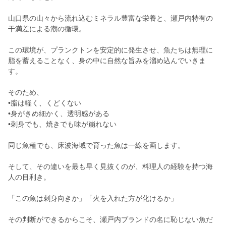
山口県の山々から流れ込むミネラル豊富な栄養と、瀬戸内特有の
干満差による潮の循環。
この環境が、プランクトンを安定的に発生させ、魚たちは無理に
脂を蓄えることなく、身の中に自然な旨みを溜め込んでいきま
す。
そのため、
•脂は軽く、くどくない
•身がきめ細かく、透明感がある
•刺身でも、焼きでも味が崩れない
同じ魚種でも、床波海域で育った魚は一線を画します。
そして、その違いを最も早く見抜くのが、料理人の経験を持つ海
人の目利き。
「この魚は刺身向きか」「火を入れた方が化けるか」
その判断ができるからこそ、瀬戸内ブランドの名に恥じない魚だ