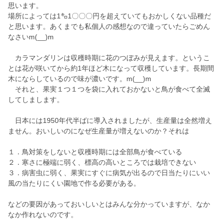
思います。
場所によっては1㌔1〇〇〇円を超えていてもおかしくない品種だ
と思います。あくまでも私個人の感想なので違っていたらごめん
なさいm(__)m
カラマンダリンは収穫時期に花のつぼみが見えます。というこ
とは花が咲いてから約1年ほど木になって収穫しています。長期間
木にならしているので味が濃いです。m(__)m
それと、果実１つ１つを袋に入れておかないと鳥が食べて全滅
してしまします。
日本には1950年代半ばに導入されましたが、生産量は全然増え
ません。おいしいのになぜ生産量が増えないのか？それは
１．鳥対策をしないと収穫時期には全部鳥が食べている
２．寒さに極端に弱く、標高の高いところでは栽培できない
３．病害虫に弱く、果実にすぐに病気が出るので日当たりにいい
風の当たりにくい園地で作る必要がある。
などの要因があっておいしいとはみんな分かっていますが、なか
なか作れないのです。