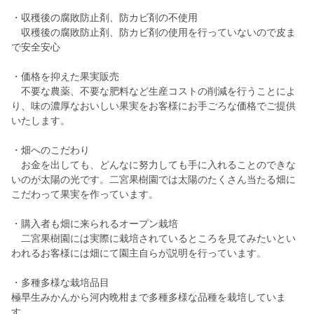
・収穫後の腐敗防止剤、防カビ剤の不使用
収穫後の腐敗防止剤、防カビ剤の使用を行っていないので皮ま
で安全安心
・価格を抑えた果実販売
不要な農薬、不要な肥料など生産コストの削減を行うことによ
り、味の濃厚なおいしい果実をお客様にお手ごろな価格でご提供
いたします。
・畑へのこだわり
お金を出しても、どんなに努力しても手に入れることのできな
いのが太陽の光です。二宮果樹園では太陽のたくさん当たる畑に
こだわって果実を作っています。
・購入者も畑に来られるオープン栽培
二宮果樹園には実際に栽培されているところを見てみたいとい
われるお客様には畑にて園主自らが説明を行っています。
・多種多様な栽培品目
極早生みかんから河内晩柑まで多種多様な品種を栽培していま