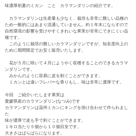
味濃厚初夏のミカン こと カラマンダリンの紹介です。
カラマンダリンは生産量も少なく、栽培も非常に難しい品種の
ため一般的にはあまり流通していません。約１年木にならすので
自然環境の影響を受けやすくきれいな果実が非常にできにくい品
種です。
このように栽培の難しいカラマンダリンですが、知名度向上の
ために期間限定でお安く販売いたします。
花が５月に咲いて４月にようやく収穫することのできるカラマ
ンダリンです。
みかんのように容易に皮を剝ぐことができます。
ミカンとは違いフレバーな香りもし、味は非常に濃厚です。
今回 ご紹介いたします果実は
愛媛県産のカラマンダリン(なつみ)です
カラマンダリンは温州ミカンにキングを掛け合わせて作られまし
た
味が濃厚で皮も手で剥ぐことができます。
１キロ当たり５個から１０個目安です。
大きさはばらばらになります。