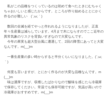
私がこの品種をつくっているのは初めて食べたときにむちゃく
ちゃおいしいと感じたからです。ところが作り始めるととにかく
作るのが難しい (´;ω;｀)
数回の全滅を経てやっと作れれるようになりましたが、正直
年々生産量は減らしています。4月まで木にならすのでここ近年の
異常気象のリスクを背負いすぎなので大変なんです。
今年の果実も超大型台風に遭遇して、2回の降雪にあってと大変
なんです。m(__)m
一番生産量の多い時からすると半分くらいになりました。(´;ω;
｀)
何度も言いますが、とにかく作るのが大変な品種なんです。m
(__)m
味は濃厚ですが、収穫したばかりなので酸味を感じたら冷蔵庫
で保存してください。常温でも保存可能ですが、気温が高いので
冷蔵庫がおすすめです。m(__)m