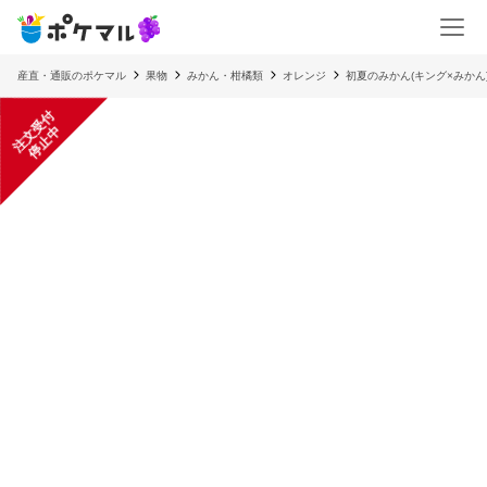
産直・通販のポケマル
果物
みかん・柑橘類
オレンジ
初夏のみかん(キング×みかん
注
文
受
付
停
止
中