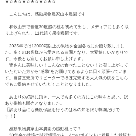
★☆★☆★☆★☆★☆★☆
こんにちは、感動果物農家山本農園です
和歌山県で糖度30度超の桃を初めて出し、メディアにも多く取
り上げられた、11代続く果樹農園です。
2025年では12000箱以上の果物を全国各地にお贈り致しまし
た。多くのお客様から愛される農園となり、大変嬉しいかぎりで
す。今後とも宜しくお願い申し上げます。
皆さんに美味しい！こんなの食べたことない！と召し上がって
いただいた方から”感動”をお届けできるように日々頑張っていま
す。自営直売所でリピーターでほぼ完売する大人気の桃をこちら
でもご提供させていただくこととなりました。
あまりの好評に頂き、一人でも多くの方にこの味をと思い、訳
あり傷桃も販売となりました。
【訳あり品にも糖度保証を行うのは私の知る限り弊園だけで
す！】
感動果物農家山本農園の感動桃って？
30年余の栽培の試行錯誤の末、4つのポイントに着目した栽培方