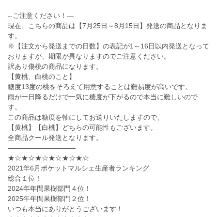
--ご注意ください！—
現在、こちらの商品は【7月25日～8月15日】発送の商品となりま
す。
※【注文から発送までの日数】の表記が1～16日以内発送となって
おりますが、期限が異なりますのでご注意ください。
訳あり傷桃の商品になります。
【黄桃、白桃のこと】
糖度13度の桃をそろえて用意することは難易度が高いです。
雨が一日降るだけで一気に糖度が下がるので本当に難しいので
す。
この商品は糖度を軸にしてお送りいたしますので、
【黄桃】【白桃】どちらの可能性もございます。
全商品クール発送となります。
——————————
★☆★☆★☆★☆★☆★☆
2021年6月ポケットマルシェ生産者ランキング
総合１位！
2024年年間果樹部門４位！
2025年年間果樹部門２位！
いつも本当にありがとうございます！