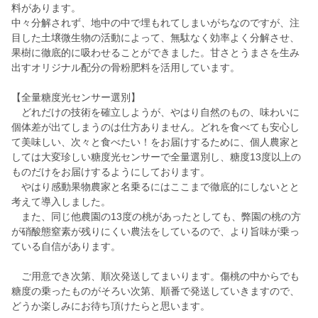
料があります。
中々分解されず、地中の中で埋もれてしまいがちなのですが、注
目した土壌微生物の活動によって、無駄なく効率よく分解させ、
果樹に徹底的に吸わせることができました。甘さとうまさを生み
出すオリジナル配分の骨粉肥料を活用しています。
【全量糖度光センサー選別】
どれだけの技術を確立しようが、やはり自然のもの、味わいに
個体差が出てしまうのは仕方ありません。どれを食べても安心し
て美味しい、次々と食べたい！をお届けするために、個人農家と
しては大変珍しい糖度光センサーで全量選別し、糖度13度以上の
ものだけをお届けするようにしております。
やはり感動果物農家と名乗るにはここまで徹底的にしないとと
考えて導入しました。
また、同じ他農園の13度の桃があったとしても、弊園の桃の方
が硝酸態窒素が残りにくい農法をしているので、より旨味が乗っ
ている自信があります。
ご用意でき次第、順次発送してまいります。傷桃の中からでも
糖度の乗ったものがそろい次第、順番で発送していきますので、
どうか楽しみにお待ち頂けたらと思います。