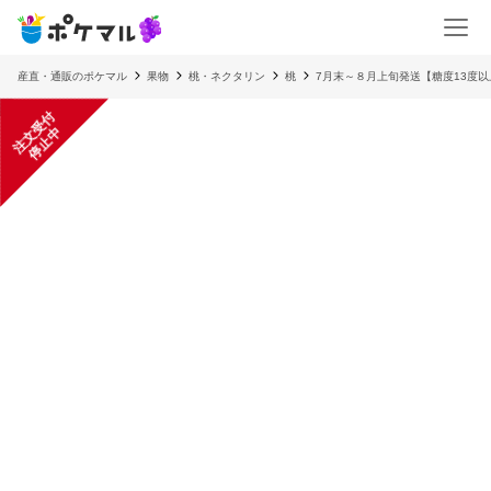
産直・通販のポケマル
果物
桃・ネクタリン
桃
7月末～８月上旬発送【糖度13度
注
文
受
付
停
止
中