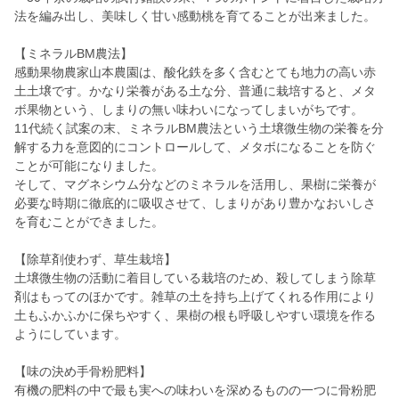
法を編み出し、美味しく甘い感動桃を育てることが出来ました。
【ミネラルBM農法】
感動果物農家山本農園は、酸化鉄を多く含むとても地力の高い赤
土土壌です。かなり栄養がある土な分、普通に栽培すると、メタ
ボ果物という、しまりの無い味わいになってしまいがちです。
11代続く試案の末、ミネラルBM農法という土壌微生物の栄養を分
解する力を意図的にコントロールして、メタボになることを防ぐ
ことが可能になりました。
そして、マグネシウム分などのミネラルを活用し、果樹に栄養が
必要な時期に徹底的に吸収させて、しまりがあり豊かなおいしさ
を育むことができました。
【除草剤使わず、草生栽培】
土壌微生物の活動に着目している栽培のため、殺してしまう除草
剤はもってのほかです。雑草の土を持ち上げてくれる作用により
土もふかふかに保ちやすく、果樹の根も呼吸しやすい環境を作る
ようにしています。
【味の決め手骨粉肥料】
有機の肥料の中で最も実への味わいを深めるものの一つに骨粉肥