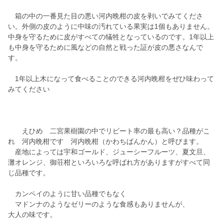
箱の中の一番見た目の悪い河内晩柑の皮を剥いでみてくださ
い。外側の皮のように中味の汚れている果実は1個もありません。
中身を守るために皮がすべての犠牲となっているのです。1年以上
も中身を守るために風などの自然と戦った証が皮の悪さなんで
す。
1年以上木になって食べることのできる河内晩柑をぜひ味わって
みてください
えひめ 二宮果樹園の中でリピート率の最も高い？品種がこ
れ 河内晩柑です 河内晩柑（かわちばんかん）と呼びます。
産地によっては宇和ゴールド、ジューシーフルーツ、夏文旦、
灘オレンジ、御荘柑といろいろな呼ばれ方がありますがすべて同
じ品種です。
カンペイのように甘い品種でもなく
マドンナのようなゼリーのような食感もありませんが、
大人の味です。