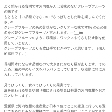
よく聞かれる質問です河内晩かんは苦味のないグレープフルーツ
の味です
もともと甘い品種ではないのでさっぱりとした味を楽しんでくだ
さい‼️
グレープフルーツのあの苦味がないクリアーな味です‼️そのため別
名を和製グレープフルーツと言われます。m(__)m
グレープフルーツのように収穫後にワックスやくさり防止剤を使
用していません。
グレープフルーツよりも皮は手でむぎやすいと思います。（個人
的感想です。）
長期間木にならす品種なので大きさにかなり幅があります。その
ため、箱の中のサイズをバラバラにしています。収穫順に箱にお
入れしております。
見てびっくり、食べてびっくりの果実です。
皮を使われる場合や贈り物にされる場合は特選の河内晩柑をおス
スメいたします。
愛媛県は河内晩柑の生産量が日本１位でどこの産直に行っても置
いてあるなじみなる柑橘です。皮も手で容易にはぐことができ非