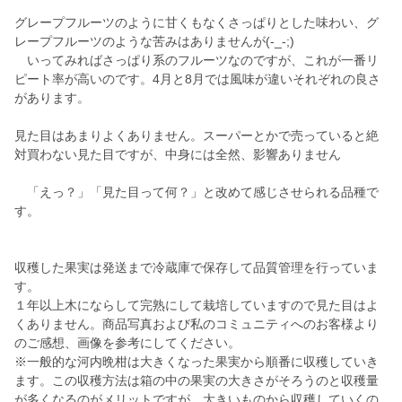
グレープフルーツのように甘くもなくさっぱりとした味わい、グ
レープフルーツのような苦みはありませんが(-_-;)
いってみればさっぱり系のフルーツなのですが、これが一番リ
ピート率が高いのです。4月と8月では風味が違いそれぞれの良さ
があります。
見た目はあまりよくありません。スーパーとかで売っていると絶
対買わない見た目ですが、中身には全然、影響ありません
「えっ？」「見た目って何？」と改めて感じさせられる品種で
す。
収穫した果実は発送まで冷蔵庫で保存して品質管理を行っていま
す。
１年以上木にならして完熟にして栽培していますので見た目はよ
くありません。商品写真および私のコミュニティへのお客様より
のご感想、画像を参考にしてください。
※一般的な河内晩柑は大きくなった果実から順番に収穫していき
ます。この収穫方法は箱の中の果実の大きさがそろうのと収穫量
が多くなるのがメリットですが、大きいものから収穫していくの