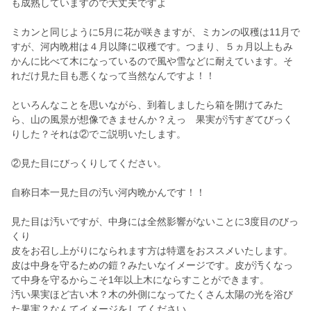
も成熟していますので大丈夫ですよ
ミカンと同じように5月に花が咲きますが、ミカンの収穫は11月で
すが、河内晩柑は４月以降に収穫です。つまり、５ヵ月以上もみ
かんに比べて木になっているので風や雪などに耐えています。そ
れだけ見た目も悪くなって当然なんですよ！！
といろんなことを思いながら、到着しましたら箱を開けてみた
ら、山の風景が想像できませんか？えっ 果実が汚すぎてびっく
りした？それは②でご説明いたします。
②見た目にびっくりしてください。
自称日本一見た目の汚い河内晩かんです！！
見た目は汚いですが、中身には全然影響がないことに3度目のびっ
くり
皮をお召し上がりになられます方は特選をおススメいたします。
皮は中身を守るための鎧？みたいなイメージです。皮が汚くなっ
て中身を守るからこそ1年以上木にならすことができます。
汚い果実ほど古い木？木の外側になってたくさん太陽の光を浴び
た果実？なんてイメージをしてください。