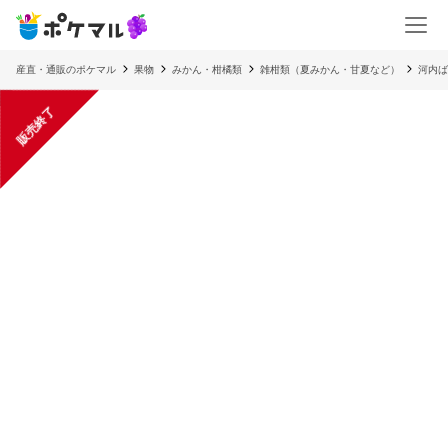
産直・通販のポケマル
果物
みかん・柑橘類
雑柑類（夏みかん・甘夏など）
河内ば
販売終了