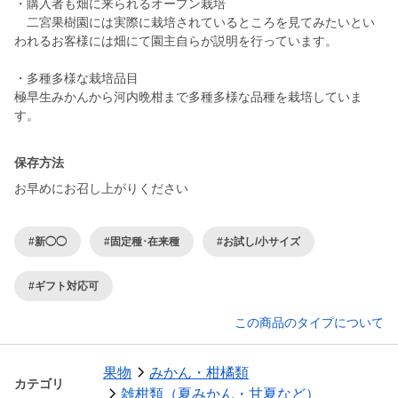
・購入者も畑に来られるオープン栽培
二宮果樹園には実際に栽培されているところを見てみたいとい
われるお客様には畑にて園主自らが説明を行っています。
・多種多様な栽培品目
極早生みかんから河内晩柑まで多種多様な品種を栽培していま
保存方法
お早めにお召し上がりください
#新◯◯
#固定種･在来種
#お試し/小サイズ
#ギフト対応可
この商品のタイプについて
果物
みかん・柑橘類
カテゴリ
雑柑類（夏みかん・甘夏など）