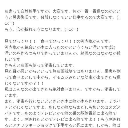
農家って自然相手ですが、大変です。何が一番一番嫌なのかとい
うと災害復旧です。普段しなくていい仕事するので大変です。(´;
ω;｀)
もう、心が折れそうになります。(´;ω;｀)
見てびっくり！！ 食べてびっくり！！の河内晩かんです。
河内晩かん気合いが木に入ったのかというくらい汚いです(泣)
汚いのを作るつもりで作っていませんが、綺麗なのはなかなか難
しいです
きちんと農薬も使って消毒しています。
見た目が悪いからといって無農薬栽培ではありません。果実を割
って食べよとして中から、イモムシみたいな幼虫が出てきたら嫌
じゃないですか？！！
私はこんなのが出てきたら絶対食べません。ですから、消毒して
います。
また、消毒を行わないとときどき木に蜂が木を作ります。ミツバ
チとかじゃないですよ。あしなが蜂ならまだしも怖いのはスズメ
バチです。あのよくテレビとかで蜂の巣の駆除番組に出る蜂で
す。よく、刺されたとかでテレビに出る蜂ですよ！！もう刺され
るとアナフラキーショックで下手すると死にます。しかも、蜂は