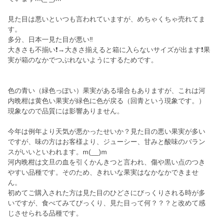
見た目は悪いといつも言われていますが、めちゃくちゃ売れてま
す。
多分、日本一見た目が悪い‼️
大きさも不揃い❗→大きさ揃えると箱に入らないサイズが出ます❗果
実が箱のなかでつぶれないようにするためです。
色の青い（緑色っぽい）果実がある場合もありますが、これは河
内晩柑は黄色い果実が緑色に色が戻る（回青という現象です。）
現象なので品質には影響ありません。
今年は例年より天気が悪かったせいか？見た目の悪い果実が多い
ですが、味の方はお客様より、ジューシー、甘みと酸味のバラン
スがいいといわれます。m(__)m
河内晩柑は文旦の血を引くかんきつと言われ、傷や黒い点のつき
やすい品種です。そのため、きれいな果実はなかなかできませ
ん。
初めてご購入された方は見た目のひどさにびっくりされる時が多
いですが、食べてみてびっくり、見た目って何？？？と改めて感
じさせられる品種です。