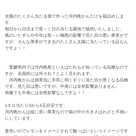
太陽のたくさん当たる畑で作った河内晩かんだけを箱詰めしま
す。
朝日から日没まで長～く日の当たる園地で栽培いたしました。
風のいたずらや今年は長～い梅雨の影響で見た目の悪い果実がで
すが、そんな果実ができるのたくさん太陽に当たっている証なん
ですよ！！
愛媛県内では河内晩柑といえばだれもが知っている品種なので
すが、全国的には何それ？とよく言われます。
河内晩かんは病害虫に非常に弱くすぐに見た目が悪くなる品種
です。見た目は悪いですが、中身には全然影響ありません。
画像でも中身には全然影響なしですよ！！
1キロ当たり3から4玉目安です。
河内晩かんは縦に長い果実なので箱の中の大きさはわざと不揃い
にしています。
黄色いのでレモンをイメージされて酸っぱいというイメージです