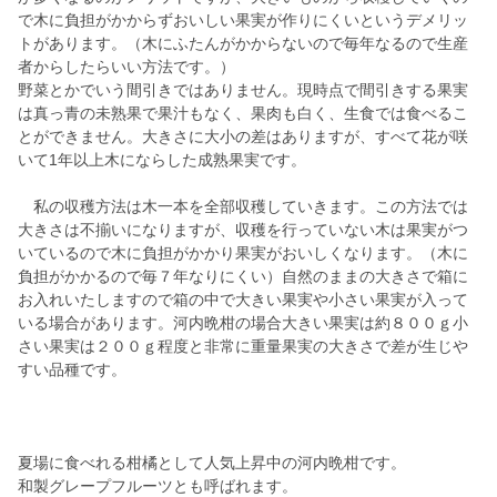
で木に負担がかからずおいしい果実が作りにくいというデメリッ
トがあります。（木にふたんがかからないので毎年なるので生産
者からしたらいい方法です。）
野菜とかでいう間引きではありません。現時点で間引きする果実
は真っ青の未熟果で果汁もなく、果肉も白く、生食では食べるこ
とができません。大きさに大小の差はありますが、すべて花が咲
いて1年以上木にならした成熟果実です。
私の収穫方法は木一本を全部収穫していきます。この方法では
大きさは不揃いになりますが、収穫を行っていない木は果実がつ
いているので木に負担がかかり果実がおいしくなります。（木に
負担がかかるので毎７年なりにくい）自然のままの大きさで箱に
お入れいたしますので箱の中で大きい果実や小さい果実が入って
いる場合があります。河内晩柑の場合大きい果実は約８００ｇ小
さい果実は２００ｇ程度と非常に重量果実の大きさで差が生じや
すい品種です。
夏場に食べれる柑橘として人気上昇中の河内晩柑です。
和製グレープフルーツとも呼ばれます。