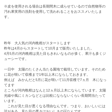
※皮を使用される場合は長期間木に成らせているので自然物等の
汚れ果実用の洗剤を使用して洗われることをおススメいたしま
す。
昨年 大人気の河内晩柑がスタートします
昨年は4月からスタートして10月まで販売いたしました。
4月5月の河内晩柑は見た目もきれいなものが多く、果汁も多くジ
ューシーです。
一日中 太陽のたくさん当たる園地で栽培しています。そのため
に花が咲いて収穫まで1年以上木にならしておきます。
例えば みかんだと5月に花が咲いて11月収穫で7ヵ月 木になっ
てます
ところが河内晩柑はなんと12ヵ月以上木にならしています。太陽
光線や風にミカンなどとは比較にならないくらい長期間当たって
います。
これが見た目が悪くなる理由なんです。つまり、おいしいには
訳がある 見た目の悪さはおいしさの証なんです。