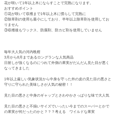
花が咲いて1年以上木にならすことで完熟になります。
おすすめポイント
①花が咲いて収穫まで1年以上木に慣らして完熟に
②除草剤の使用も最小にしており、半年以上除草剤を使用してお
りません
③収穫後もワックス、防腐剤、防カビ剤を使用していません
毎年大人気の河内晩柑
3月から8月まであるロングランな人気商品
日射しが強くなるのにつれて外側の果実がだんだん見た目が悪く
なってきました
1年以上厳しい気象状況から中身を守った外の皮の見た目の悪さと
守りに守られた美味しさが人気の秘密！！
見た目の悪さと中身のギャップとさわやかさっぱりな味で大人気
見た目の悪さと不揃いサイズでいったい今までのスーパーとかで
の果実が何だったのかと？？？考える ワイルドな果実