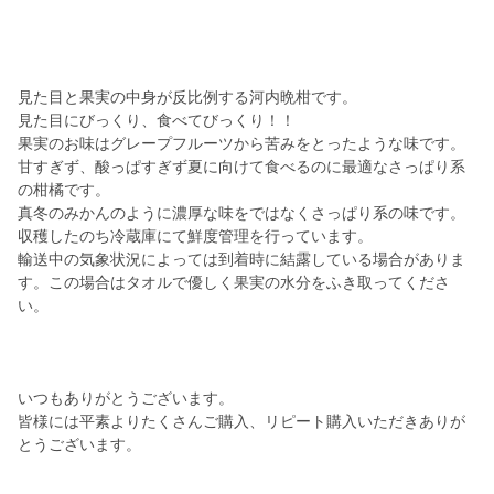
見た目と果実の中身が反比例する河内晩柑です。
見た目にびっくり、食べてびっくり！！
果実のお味はグレープフルーツから苦みをとったような味です。
甘すぎず、酸っぱすぎず夏に向けて食べるのに最適なさっぱり系
の柑橘です。
真冬のみかんのように濃厚な味をではなくさっぱり系の味です。
収穫したのち冷蔵庫にて鮮度管理を行っています。
輸送中の気象状況によっては到着時に結露している場合がありま
す。この場合はタオルで優しく果実の水分をふき取ってくださ
い。
いつもありがとうございます。
皆様には平素よりたくさんご購入、リピート購入いただきありが
とうございます。