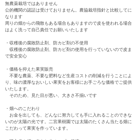
無農薬栽培ではありません
公的機関の認証は受けておりません。農協栽培指針と比較してに
なります
周りの畑からの飛散もある場合もありますので皮を使われる場合
はよく洗って自己責任でお願いいたします
・収穫後の腐敗防止剤、防カビ剤の不使用
収穫後の腐敗防止剤、防カビ剤の使用を行っていないので皮ま
で安全安心
・価格を抑えた果実販売
不要な農薬、不要な肥料など生産コストの削減を行うことによ
り、味の濃厚なおいしい果実をお客様にお手ごろな価格でご提供
いたします。
そのため、見た目が悪い、大きさ不揃いです
・畑へのこだわり
お金を出しても、どんなに努力しても手に入れることのできな
いのが太陽の光です。二宮果樹園では太陽のたくさん当たる畑に
こだわって果実を作っています。