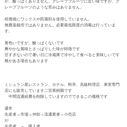
が、酸っぱくありません。グレープフルーツに近い味ですが、グ
レープフルーツのような苦みはありません。
収穫後にワックスや防腐剤を使用していません。
無農薬栽培ではありません。必要最低限度の消毒は行っていま
す。
黄色いですが、酸っぱくないです
爽やかな風味とさっぱりした味が特徴です
甘すぎないので暑い日に冷蔵庫で冷やして食べると美味しいです
種がある場合もあります
ミシュラン星レストラン、ホテル、料亭、高級料理店、果実専門
店にも販売しています二宮果樹園です
中間流通経費を削除していますのでできるこの価格です
通常
生産者→市場→仲卸→流通業者→小売店
が
生産者 → 購入者