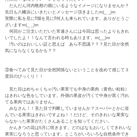
だんだん河内晩柑の畑にいるようなイメージになりませんか？
先日も八幡浜にいきたいとメッセージ頂きましたm(_ _)m
実際に私を見に⁉️畑を見に⁉️何人も来られています。ありがとうご
ざいますm(_ _)m
何回かご注文いただいた常連さんには今回は思ったよりもきれ
いでしたよ！！なんて言われる時もあります。m(__)m
汚いのはおいしい証と思えば あら不思議？？？見た目が全然
気にならなくなるかも？？
③食べてみて見た目が全然関係ないということを改めて感じて３
度目のびっくり！！
見た目はめちゃくちゃ汚い果実でも中身の果肉（黄色い粒粒）
はきれいな色をしています。外側の果皮が汚くて中身が黒く汚れ
てる果肉ではありません。
みなさん！！見た目で判断していませんか？スーパーとかに並
んでいる果実はきれいですよね！！だけど、そのきれいな果実な
らなかった果実がたくさんあることを知ってください。
かんきつの花は5月に咲きます。どのはなもおいしくてきれいな
果実になろうと思っています。ところがいろいろな自然条件でき