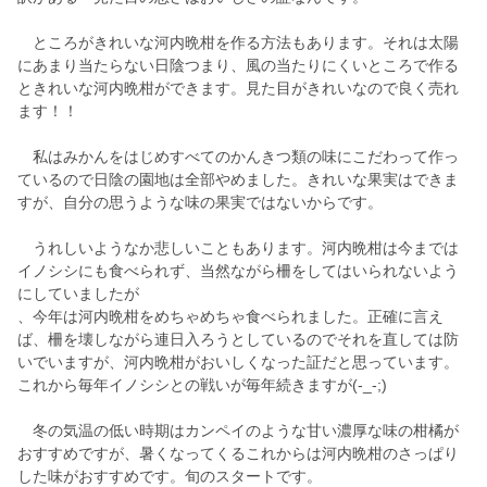
ところがきれいな河内晩柑を作る方法もあります。それは太陽
にあまり当たらない日陰つまり、風の当たりにくいところで作る
ときれいな河内晩柑ができます。見た目がきれいなので良く売れ
ます！！
私はみかんをはじめすべてのかんきつ類の味にこだわって作っ
ているので日陰の園地は全部やめました。きれいな果実はできま
すが、自分の思うような味の果実ではないからです。
うれしいようなか悲しいこともあります。河内晩柑は今までは
イノシシにも食べられず、当然ながら柵をしてはいられないよう
にしていましたが
、今年は河内晩柑をめちゃめちゃ食べられました。正確に言え
ば、柵を壊しながら連日入ろうとしているのでそれを直しては防
いでいますが、河内晩柑がおいしくなった証だと思っています。
これから毎年イノシシとの戦いが毎年続きますが(-_-;)
冬の気温の低い時期はカンペイのような甘い濃厚な味の柑橘が
おすすめですが、暑くなってくるこれからは河内晩柑のさっぱり
した味がおすすめです。旬のスタートです。