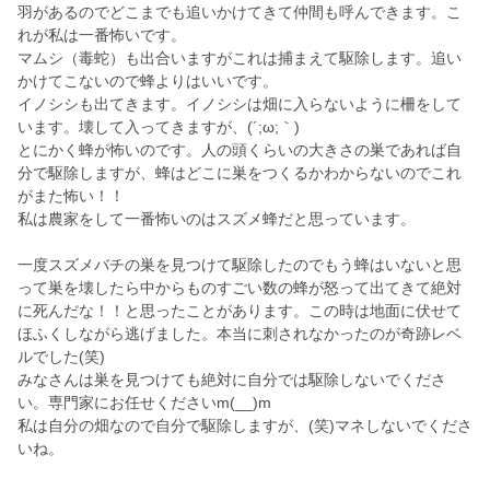
羽があるのでどこまでも追いかけてきて仲間も呼んできます。こ
れが私は一番怖いです。
マムシ（毒蛇）も出合いますがこれは捕まえて駆除します。追い
かけてこないので蜂よりはいいです。
イノシシも出てきます。イノシシは畑に入らないように柵をして
います。壊して入ってきますが、(´;ω;｀)
とにかく蜂が怖いのです。人の頭くらいの大きさの巣であれば自
分で駆除しますが、蜂はどこに巣をつくるかわからないのでこれ
がまた怖い！！
私は農家をして一番怖いのはスズメ蜂だと思っています。
一度スズメバチの巣を見つけて駆除したのでもう蜂はいないと思
って巣を壊したら中からものすごい数の蜂が怒って出てきて絶対
に死んだな！！と思ったことがあります。この時は地面に伏せて
ほふくしながら逃げました。本当に刺されなかったのが奇跡レベ
ルでした(笑)
みなさんは巣を見つけても絶対に自分では駆除しないでくださ
い。専門家にお任せくださいm(__)m
私は自分の畑なので自分で駆除しますが、(笑)マネしないでくださ
いね。