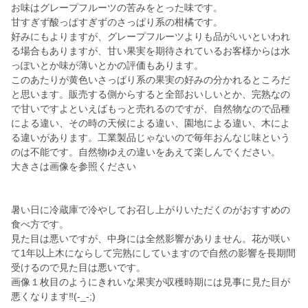
お味はグレープフルーツの苦みをとった味です。
甘すぎず酸っぱすぎずのさっぱり系の柑橘です。
好みにもよりますが、グレープフルーツよりも品がいいといわれ
る場合もありますが、甘い果実を期待されているお客様からは水
っぽいとか味が薄いとかの評価もあります。
このあたりが黄色いさっぱり系の果実の好みの分かれるところだ
と思います。販売する側からすると全部おいしいとか、完熟なの
で甘いですよといえばもっと売れるのですが、自然物なので品種
による違い、その時の天候による違い、園地による違い、木によ
る違いがあります。工業製品じゃないので毎年おんなじ味という
のは不能です。自然物ゆえの違いをあえて楽しんでください。
大きさは画像を参照ください
暑い日に冷蔵庫で冷やしてお召し上がりいただくのがおすすめの
食べ方です。
見た目は悪いですが、中身には全然影響がありません。花が咲い
て1年以上木にならして完熟にしていますので自然の影響を長期間
受けるので見た目は悪いです。
画像１枚目のようにきれいな果実が収穫時期には見事に見た目が
悪くなります‼️(-_-;)