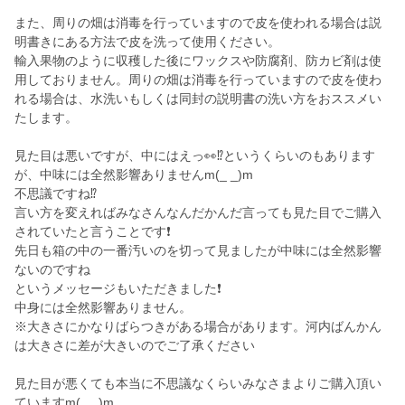
また、周りの畑は消毒を行っていますので皮を使われる場合は説
明書きにある方法で皮を洗って使用ください。
輸入果物のように収穫した後にワックスや防腐剤、防カビ剤は使
用しておりません。周りの畑は消毒を行っていますので皮を使わ
れる場合は、水洗いもしくは同封の説明書の洗い方をおススメい
たします。
見た目は悪いですが、中にはえっ👀⁉️というくらいのもあります
が、中味には全然影響ありませんm(_ _)m
不思議ですね⁉️
言い方を変えればみなさんなんだかんだ言っても見た目でご購入
されていたと言うことです❗
先日も箱の中の一番汚いのを切って見ましたが中味には全然影響
ないのですね
というメッセージもいただきました❗
中身には全然影響ありません。
※大きさにかなりばらつきがある場合があります。河内ばんかん
は大きさに差が大きいのでご了承ください
見た目が悪くても本当に不思議なくらいみなさまよりご購入頂い
ていますm(_ _)m