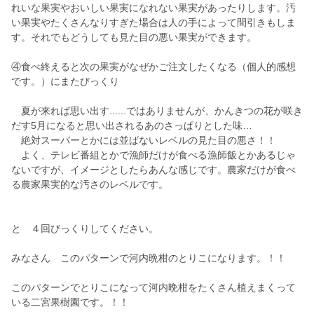
れいな果実やおいしい果実になれない果実があったりします。汚
い果実やたくさんなりすぎた場合は人の手によって間引きもしま
す。それでもどうしても見た目の悪い果実ができます。
④食べ終えると次の果実がなぜかご注文したくなる（個人的感想
です。）にまたびっくり
夏が来れば思い出す......ではありませんが、かんきつの花が咲き
だす5月になると思い出されるあのさっぱりとした味…
絶対スーパーとかには並ばないレベルの見た目の悪さ！！
よく、テレビ番組とかで漁師だけが食べる漁師飯とかあるじゃ
ないですが、イメージとしたらあんな感じです。農家だけが食べ
る農家果実的な汚さのレベルです。
と ４回びっくりしてください。
みなさん このパターンで河内晩柑のとりこになります。！！
このパターンでとりこになって河内晩柑をたくさん植えまくって
いる二宮果樹園です。！！