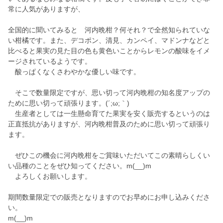
常に人気がありますが、
全国的に聞いてみると 河内晩柑？何それ？で全然知られていな
い柑橘です。また、デコポン、清見、カンペイ、マドンナなどと
比べると果実の見た目の色も黄色いことからレモンの酸味をイメ
ージされているようです。
酸っぱくなくさわやかな優しい味です。
そこで数量限定ですが、思い切って河内晩柑の知名度アップの
ために思い切って頑張ります。(´;ω;｀)
生産者としては一生懸命育てた果実を安く販売するというのは
正直抵抗がありますが、河内晩柑普及のために思い切って頑張り
ます。
ぜひこの機会に河内晩柑をご賞味いただいてこの素晴らしくい
い品種のことをぜひ知ってください。m(__)m
よろしくお願いします。
期間数量限定での販売となりますのでお早めにお申し込みくださ
い。
m(__)m