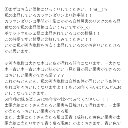
①まずはお安い価格にびっくりしてください。！m(__)m
私の出品しているカラマンダリンより約半値！！
カラマンダリンは手間が非常にかかる自然災害のリスクのある品
種なので私の出品価格は安いくらいですが(-_-;)
ポケットマルシェ様に出品されているほかの柑橘！！
この時期ですと甘夏と比較してみてください！！
いかに私が河内晩柑をお安く出品しているのかお判りいただける
かと思います。
※河内晩柑は大きな木ほど皮が汚れる傾向になります。＝大きな
木＝古い木＝古い木ほど味がいい→見た目が悪い果実ができるの
はおいしい果実ができる証？？？
これからどんどん、私の河内晩柑は自然条件が同じという条件で
あれば年々おいしくなりますよ！！あと60年くらいはどんどんお
いしくなっていきます。
60年後の味を楽しみに毎年食べ比べてみてください。！！
太陽光線にたくさん当たると果実も日焼けして汚れます。＝太陽
が当たる→おいしい果実ができる畑
また、太陽にたくさん当たる畑は回青（成熟した黄色い果実が太
陽光線に当たりすぎて青く戻る現象）がよくおきます。青い色で