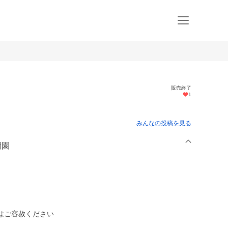
販売終了
1
みんなの投稿を見る
樹園
はご容赦ください