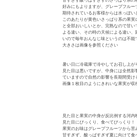
甘すぎず酸っぱすぎずのさっぱり系の
好みにもよりますが、グレープフルー
期待されているお客様からは水っぽい
このあたりが黄色いさっぱり系の果実
と全部おいしいとか、完熟なので甘い
よる違い、その時の天候による違い、
いので毎年おんなじ味というのは不能
大きさは画像を参照ください
暑い日に冷蔵庫で冷やしてお召し上が
見た目は悪いですが、中身には全然影
ていますので自然の影響を長期間受け
画像１枚目のようにきれいな果実が収穫時
見た目と果実の中身が反比例する河内
見た目にびっくり、食べてびっくり！
果実のお味はグレープフルーツから苦
甘すぎず、酸っぱすぎず夏に向けて食