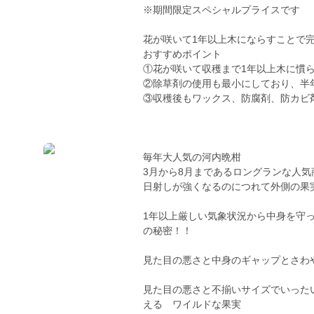
※期間限定スペシャルプライスです
花が咲いて1年以上木にならすことで
おすすめポイント
①花が咲いて収穫まで1年以上木に慣
②除草剤の使用も最小にしており、半
③収穫後もワックス、防腐剤、防カビ
毎年大人気の河内晩柑
3月から8月まであるロングランな人気
日射しが強くなるのにつれて外側の果
1年以上厳しい気象状況から中身を守
の秘密！！
見た目の悪さと中身のギャップとさわ
見た目の悪さと不揃いサイズでいった
える ワイルドな果実