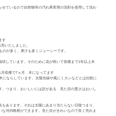
らせているので自然物等の汚れ果実用の洗剤を使用して洗わ
ます
販売いたしました。
なものが多く、果汁も多くジューシーです。
栽培しています。そのために花が咲いて収穫まで1年以上木
1月収穫で7ヵ月 木になってます
上木にならしています。太陽光線や風にミカンなどとは比較に
。
。つまり、おいしいには訳がある 見た目の悪さはおいし
もあります。それは太陽にあまり当たらない日陰つまり、
いな河内晩柑ができます。見た目がきれいなので良く売れま