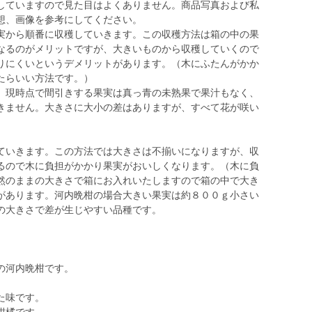
していますので見た目はよくありません。商品写真および私
想、画像を参考にしてください。
実から順番に収穫していきます。この収穫方法は箱の中の果
なるのがメリットですが、大きいものから収穫していくので
りにくいというデメリットがあります。（木にふたんがかか
たらいい方法です。）
。現時点で間引きする果実は真っ青の未熟果で果汁もなく、
きません。大きさに大小の差はありますが、すべて花が咲い
。
いきます。この方法では大きさは不揃いになりますが、収
るので木に負担がかかり果実がおいしくなります。（木に負
然のままの大きさで箱にお入れいたしますので箱の中で大き
があります。河内晩柑の場合大きい果実は約８００ｇ小さい
の大きさで差が生じやすい品種です。
の河内晩柑です。
。
た味です。