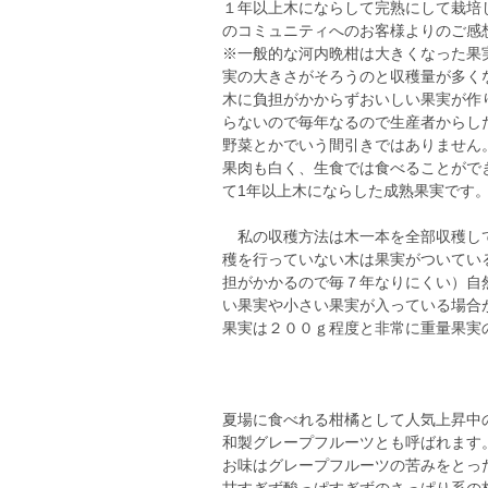
１年以上木にならして完熟にして栽培
のコミュニティへのお客様よりのご感
※一般的な河内晩柑は大きくなった果
実の大きさがそろうのと収穫量が多く
木に負担がかからずおいしい果実が作
らないので毎年なるので生産者からし
野菜とかでいう間引きではありません
果肉も白く、生食では食べることがで
て1年以上木にならした成熟果実です
私の収穫方法は木一本を全部収穫して
穫を行っていない木は果実がついてい
担がかかるので毎７年なりにくい）自
い果実や小さい果実が入っている場合
果実は２００ｇ程度と非常に重量果実
夏場に食べれる柑橘として人気上昇中
和製グレープフルーツとも呼ばれます
お味はグレープフルーツの苦みをとっ