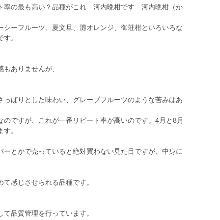
率の最も高い？品種がこれ 河内晩柑です 河内晩柑（か
シーフルーツ、夏文旦、灘オレンジ、御荘柑といろいろな
です。
感もありませんが、
さっぱりとした味わい、グレープフルーツのような苦みはあ
のですが、これが一番リピート率が高いのです。4月と8月
ます。
パーとかで売っていると絶対買わない見た目ですが、中身に
めて感じさせられる品種です。
して品質管理を行っています。