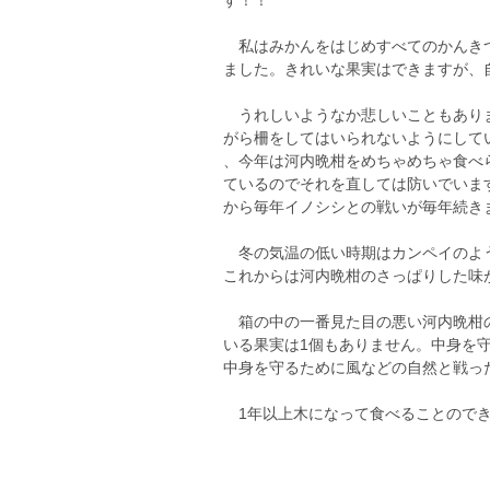
す！！
私はみかんをはじめすべてのかんきつ
ました。きれいな果実はできますが、
うれしいようなか悲しいこともありま
がら柵をしてはいられないようにして
、今年は河内晩柑をめちゃめちゃ食べ
ているのでそれを直しては防いでいま
から毎年イノシシとの戦いが毎年続きますが
冬の気温の低い時期はカンペイのよう
これからは河内晩柑のさっぱりした味
箱の中の一番見た目の悪い河内晩柑の
いる果実は1個もありません。中身を
中身を守るために風などの自然と戦っ
1年以上木になって食べることのでき