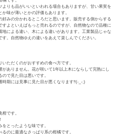
柑橘です。
ツよりも品がいいといわれる場合もありますが、甘い果実を
とか味が薄いとかの評価もあります。
の好みの分かれるところだと思います。販売する側からする
ですよといえばもっと売れるのですが、自然物なので品種に
園地による違い、木による違いがあります。工業製品じゃな
です。自然物ゆえの違いをあえて楽しんでください。
りいただくのがおすすめの食べ方です。
響がありません。花が咲いて1年以上木にならして完熟にし
るので見た目は悪いです。
期には見事に見た目が悪くなります‼️(-_-;)
晩柑です。
！
みをとったような味です。
べるのに最適なさっぱり系の柑橘です。