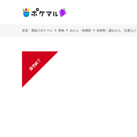
産直・通販のポケマル
果物
みかん・柑橘類
雑柑類（夏みかん・甘夏など
販売終了