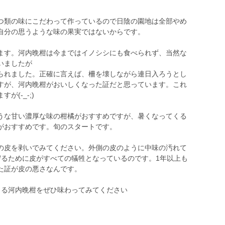
類の味にこだわって作っているので日陰の園地は全部やめ
自分の思うような味の果実ではないからです。
す。河内晩柑は今まではイノシシにも食べられず、当然な
いましたが
られました。正確に言えば、柵を壊しながら連日入ろうとし
すが、河内晩柑がおいしくなった証だと思っています。これ
(-_-;)
な甘い濃厚な味の柑橘がおすすめですが、暑くなってくる
がおすすめです。旬のスタートです。
皮を剥いでみてください。外側の皮のように中味の汚れて
守るために皮がすべての犠牲となっているのです。1年以上も
た証が皮の悪さなんです。
る河内晩柑をぜひ味わってみてください