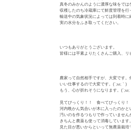
真冬のみかんのように濃厚な味をでは
収穫したのち冷蔵庫にて鮮度管理を行
輸送中の気象状況によっては到着時に
実の水分をふき取ってください。
いつもありがとうございます。
皆様には平素よりたくさんご購入、リ
農家って自然相手ですが、大変です。
いい仕事するので大変です。(´;ω;｀)
もう、心が折れそうになります。(´;ω;
見てびっくり！！ 食べてびっくり！
河内晩かん気合いが木に入ったのかとい
汚いのを作るつもりで作っていません
きちんと農薬も使って消毒しています
見た目が悪いからといって無農薬栽培