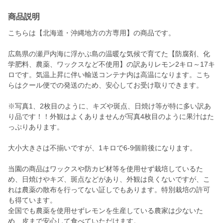
商品説明
こちらは【北海道・沖縄地方の方専用】の商品です。
広島県の瀬戸内海に浮かぶ島の温暖な気候で育てた【防腐剤、化
学肥料、農薬、ワックスなど不使用】の訳ありレモン2キロ～17キ
ロです。気温上昇に伴い輸送コンテナ内は高温になります。こち
らはクール便での発送のため、安心してお受け取りできます。
※写真1、2枚目のように、キズや斑点、日焼け等が特に多い訳あ
り品です！！外観はよくありませんが写真4枚目のように果汁はた
っぷりあります。
大小大きさは不揃いですが、1キロで6-9個前後になります。
当園の商品はワックスや防カビ材等を使用せず栽培しているた
め、日焼けやキズ、斑点などがあり、外観は良くないですが、こ
れは農薬の散布を行ってない証しでもあります。特別栽培の許可
も得ています。
全国でも農薬を使用せずレモンを生産している農家は少ないた
め、皮まで安心して食べていただけます。