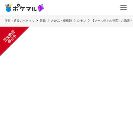
産直・通販のポケマル
果物
みかん・柑橘類
レモン
【クール便での発送】北海道・
注
文
受
付
停
止
中