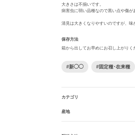
大きさは不揃いです。
病害虫に弱い品種なので黒い点や傷が
清見は大きくなりやすいのですが、味
保存方法
箱から出してお早めにお召し上がりく
#新◯◯
#固定種･在来種
カテゴリ
産地