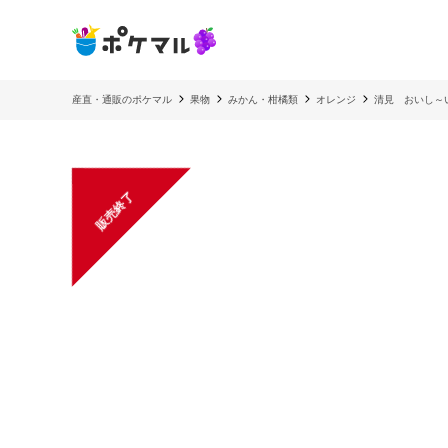
産直・通販のポケマル
果物
みかん・柑橘類
オレンジ
清見 おいし～
販売終了