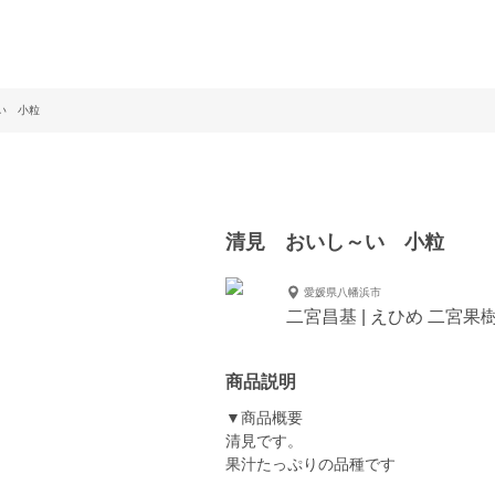
い 小粒
清見 おいし～い 小粒
愛媛県八幡浜市
二宮昌基 | えひめ 二宮果
商品説明
▼商品概要
清見です。
果汁たっぷりの品種です