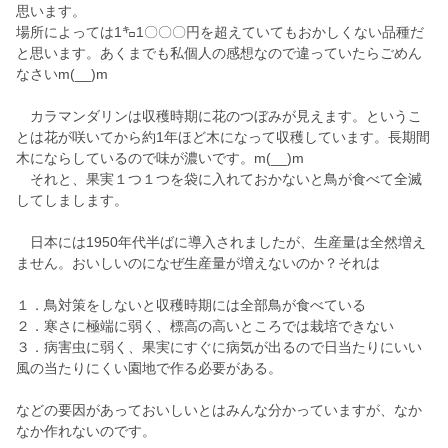
思います。
場所によっては1㌔1〇〇〇円を超えていてもおかしくない品種だ
と思います。あくまでも私個人の感想なので違っていたらごめん
なさいm(__)m
カラマンダリンは収穫時期に花のつぼみが見えます。というこ
とは花が咲いてから約1年ほど木になって収穫しています。長期間
木にならしているので味が濃いです。m(__)m
それと、果実１つ１つを袋に入れておかないと鳥が食べて全滅
してしまします。
日本には1950年代半ばに導入されましたが、生産量は全然増え
ません。おいしいのになぜ生産量が増えないのか？それは
１．鳥対策をしないと収穫時期には全部鳥が食べている
２．寒さに極端に弱く、標高の高いところでは栽培できない
３．病害虫に弱く、果実にすぐに病気が出るので日当たりにいい
風の当たりにくい園地で作る必要がある。
などの要因があっておいしいとはみんな分かっていますが、なか
なか作れないのです。