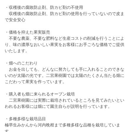
・収穫後の腐敗防止剤、防カビ剤の不使用
収穫後の腐敗防止剤、防カビ剤の使用を行っていないので皮ま
で安全安心
・価格を抑えた果実販売
不要な農薬、不要な肥料など生産コストの削減を行うことによ
り、味の濃厚なおいしい果実をお客様にお手ごろな価格でご提供
いたします。
・畑へのこだわり
お金を出しても、どんなに努力しても手に入れることのできな
いのが太陽の光です。二宮果樹園では太陽のたくさん当たる畑に
こだわって果実を作っています。
・購入者も畑に来られるオープン栽培
二宮果樹園には実際に栽培されているところを見てみたいとい
われるお客様には畑にて園主自らが説明を行っています。
・多種多様な栽培品目
極早生みかんから河内晩柑まで多種多様な品種を栽培していま