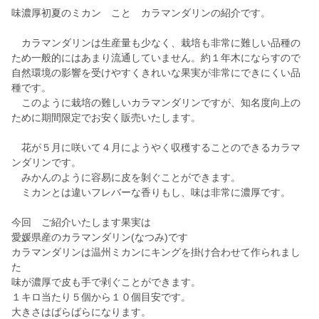
味濃厚初夏のミカン こと カラマンダリンの紹介です。
カラマンダリンは生産量も少なく、栽培も非常に難しい品種の
ため一般的にはあまり流通していません。約１年木にならすので
自然環境の影響を受けやすくきれいな果実が非常にできにくい品
種です。
このように栽培の難しいカラマンダリンですが、知名度向上の
ために期間限定でお安く販売いたします。
花が５月に咲いて４月にようやく収穫することのできるカラマ
ンダリンです。
みかんのように容易に皮を剝ぐことができます。
ミカンとは違いフレバーな香りもし、味は非常に濃厚です。
今回 ご紹介いたします果実は
愛媛県産のカラマンダリン(なつみ)です
カラマンダリンは温州ミカンにキングを掛け合わせて作られまし
た
味が濃厚で皮も手で剥ぐことができます。
１キロ当たり５個から１０個目安です。
大きさはばらばらになります。