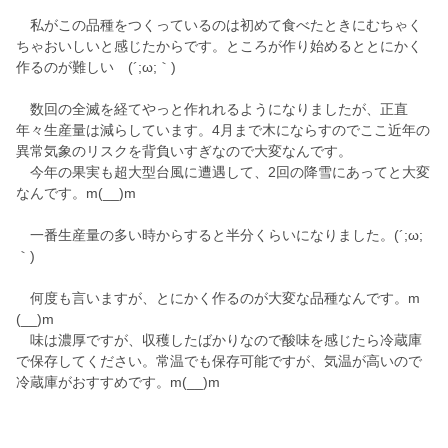
私がこの品種をつくっているのは初めて食べたときにむちゃく
ちゃおいしいと感じたからです。ところが作り始めるととにかく
作るのが難しい (´;ω;｀)
数回の全滅を経てやっと作れれるようになりましたが、正直
年々生産量は減らしています。4月まで木にならすのでここ近年の
異常気象のリスクを背負いすぎなので大変なんです。
今年の果実も超大型台風に遭遇して、2回の降雪にあってと大変
なんです。m(__)m
一番生産量の多い時からすると半分くらいになりました。(´;ω;
｀)
何度も言いますが、とにかく作るのが大変な品種なんです。m
(__)m
味は濃厚ですが、収穫したばかりなので酸味を感じたら冷蔵庫
で保存してください。常温でも保存可能ですが、気温が高いので
冷蔵庫がおすすめです。m(__)m