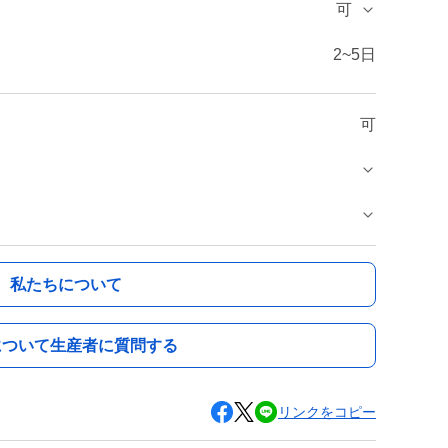
可
2~5日
可
私たちについて
について生産者に質問する
リンクをコピー