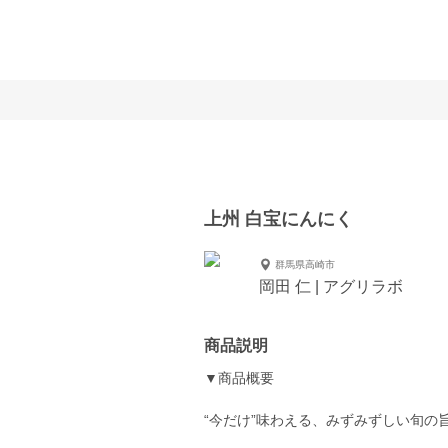
上州 白宝にんにく
群馬県高崎市
岡田 仁 | アグリラボ
商品説明
▼商品概要
“今だけ”味わえる、みずみずしい旬の