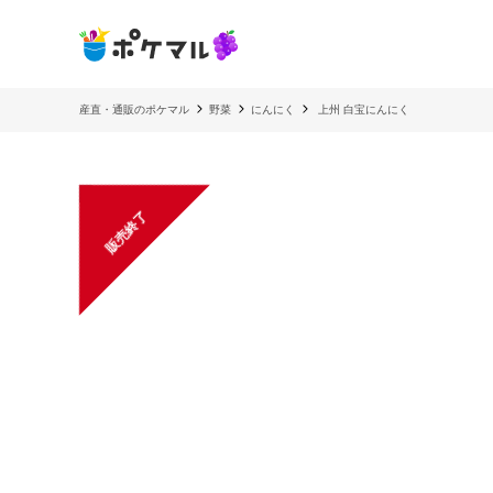
産直・通販のポケマル
野菜
にんにく
上州 白宝にんにく
販売終了