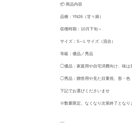
📦 商品内容
品種：YN26（甘々娘）
収穫時期：10月下旬～
サイズ：S～L サイズ（混合）
等級：優品／秀品
◯優品：家庭用や自宅消費向け、味は
◯秀品：贈答用や見た目重視、形・色
下記でお選びくださいませ
※数量限定。なくなり次第終了となり
---