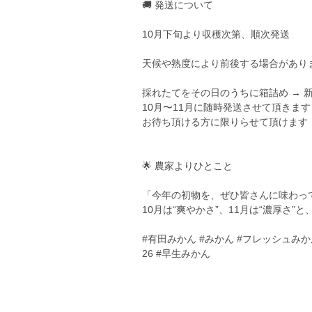
🚚 発送について
10月下旬より収穫次第、順次発送
天候や熟度により前後する場合があり
採れたてをその日のうちに箱詰め → 
10月〜11月に随時発送させて頂きます
お待ち頂ける方に限りらせて頂けます
🌟 農家よりひとこと
「今年の初物を、ぜひ皆さんに味わっ
10月は“爽やかさ”、11月は“濃厚さ
#有田みかん #みかん #フレッシュみかん
26 #早生みかん