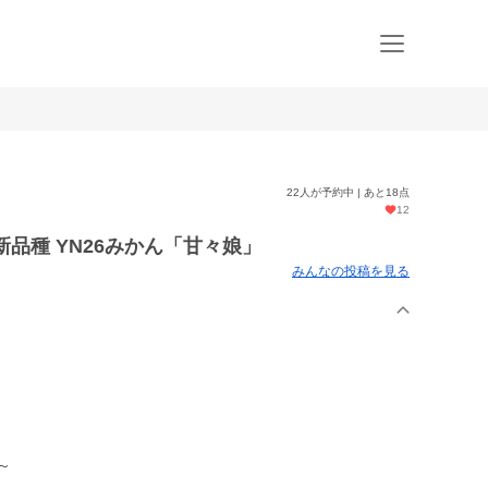
22人が予約中 | あと18点
12
品種 YN26みかん「甘々娘」
みんなの投稿を見る
～