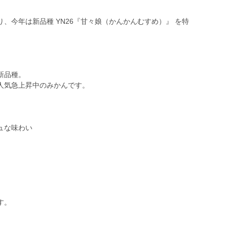
。
、今年は新品種 YN26『甘々娘（かんかんむすめ）』 を特
新品種。
人気急上昇中のみかんです。
ュな味わい
す。