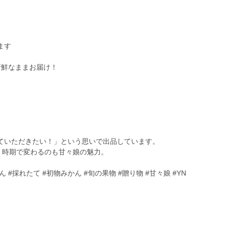
ます
新鮮なままお届け！
ていただきたい！」という思いで出品しています。
”と、時期で変わるのも甘々娘の魅力。
 #採れたて #初物みかん #旬の果物 #贈り物 #甘々娘 #YN