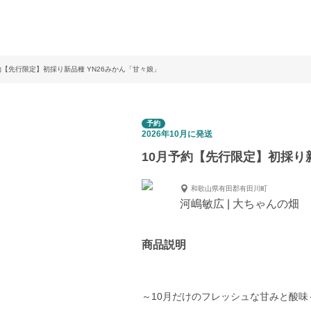
約【先行限定】初採り新品種 YN26みかん「甘々娘」
予約
2026年10月に発送
10月予約【先行限定】初採り新
和歌山県有田郡有田川町
河嶋敏広 | 大ちゃんの畑
商品説明
～10月だけのフレッシュな甘みと酸味