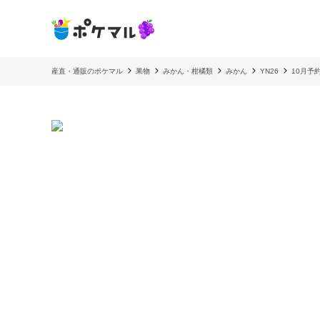
産直・通販のポケマル
果物
みかん・柑橘類
みかん
YN26
10月予