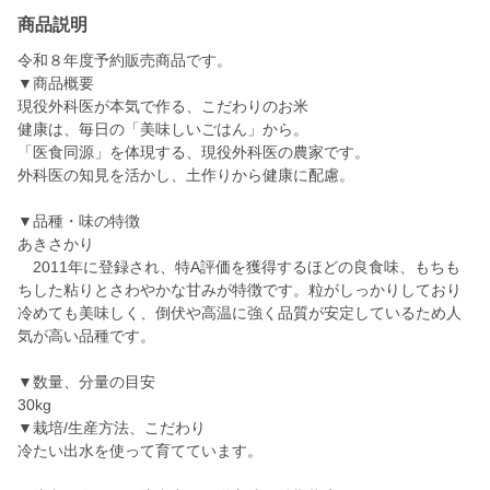
商品説明
令和８年度予約販売商品です。
▼商品概要
現役外科医が本気で作る、こだわりのお米
健康は、毎日の「美味しいごはん」から。
「医食同源」を体現する、現役外科医の農家です。
外科医の知見を活かし、土作りから健康に配慮。
▼品種・味の特徴
あきさかり
2011年に登録され、特A評価を獲得するほどの良食味、もちも
ちした粘りとさわやかな甘みが特徴です。粒がしっかりしており
冷めても美味しく、倒伏や高温に強く品質が安定しているため人
気が高い品種です。
▼数量、分量の目安
30kg
▼栽培/生産方法、こだわり
冷たい出水を使って育てています。