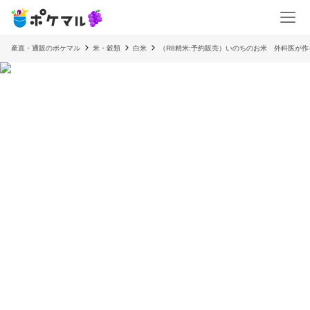
産直・通販のポケマル
米・穀類
白米
（R8精米:予約販売）いのちのお米 外科医が作