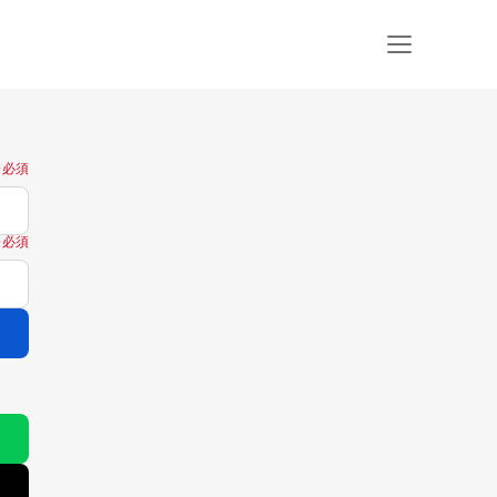
※必須
※必須