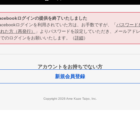
acebookログインの提供を終了いたしました
acebookログインを利用されていた方は、お手数ですが、「
パスワード
忘れた方（再発行）
」よりパスワードを設定していただき、メールアド
スでのログインをお願いいたします。（
詳細
）
アカウントをお持ちでない方
新規会員登録
Copyright 2026 Ame Kaze Taiyo, Inc.