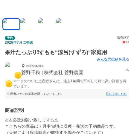
販売終了
予約
2026年7月に発送
13
果汁たっぷり❗️すもも"涼呂(すずろ)"家庭用
みんなの投稿を見る
岩手県奥州市
菅野千秋 | 株式会社 菅野農園
マークのついた生産者さんは、過去1年間で平均して特に高い評価を得
ています。
生産者バッジの基準が新しくなりました。
詳しくはこちら
商品説明
⚠️⚠️必読お願い致します⚠️⚠️
＊こちらの商品は７月中旬頃に収穫・発送の予約商品です。
（天候により収穫時期が前後する場合がございます）