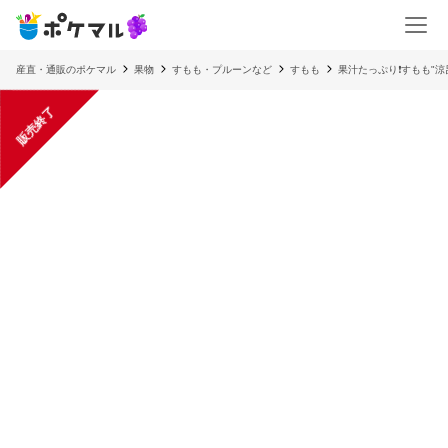
産直・通販のポケマル
果物
すもも・プルーンなど
すもも
果汁たっぷり❗️すもも"涼
販売終了