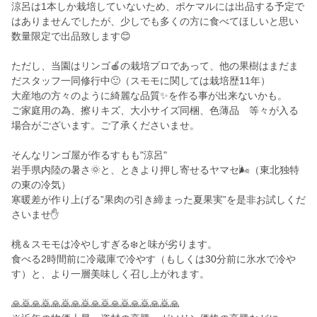
涼呂は1本しか栽培していないため、ポケマルには出品する予定で
はありませんでしたが、少しでも多くの方に食べてほしいと思い
数量限定で出品致します😊
ただし、当園はリンゴ🍎の栽培プロであって、他の果樹はまだま
だスタッフ一同修行中🙂（スモモに関しては栽培歴11年）
大産地の方々のように綺麗な品質✨を作る事が出来ないかも。
ご家庭用の為、擦りキズ、大小サイズ同梱、色薄品 等々が入る
場合がございます。ご了承くださいませ。
そんなリンゴ屋が作るすもも"涼呂"
岩手県内陸の暑さ🌞と、ときより押し寄せるヤマセ🌬️（東北独特
の東の冷気）
寒暖差が作り上げる”果肉の引き締まった夏果実”を是非お試しくだ
さいませ✋
桃＆スモモは冷やしすぎる❄️と味が劣ります。
食べる2時間前に冷蔵庫で冷やす（もしくは30分前に氷水で冷や
す）と、より一層美味しく召し上がれます。
🙏🙇🙏🙇🙏🙇🙏🙇🙏🙇🙏🙇🙏🙇🙏🙇🙏