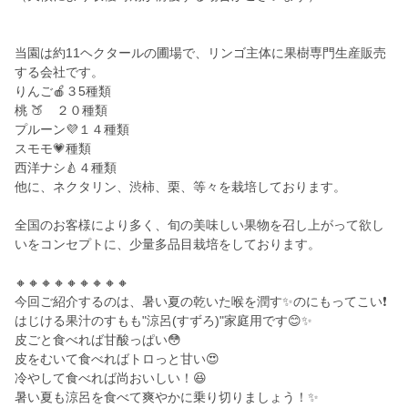
当園は約11ヘクタールの圃場で、リンゴ主体に果樹専門生産販売
する会社です。
りんご🍎３5種類
桃 🍑 ２０種類
プルーン💜１４種類
スモモ💗種類
西洋ナシ🍐４種類
他に、ネクタリン、渋柿、栗、等々を栽培しております。
全国のお客様により多く、旬の美味しい果物を召し上がって欲し
いをコンセプトに、少量多品目栽培をしております。
🔸🔸🔸🔸🔸🔸🔸🔸🔸
今回ご紹介するのは、暑い夏の乾いた喉を潤す✨のにもってこい❗️
はじける果汁のすもも"涼呂(すずろ)"家庭用です😊✨
皮ごと食べれば甘酸っぱい😳
皮をむいて食べればトロっと甘い😍
冷やして食べれば尚おいしい！😆
暑い夏も涼呂を食べて爽やかに乗り切りましょう！✨