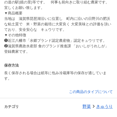
の道の駅(鏡の里)等です。 何事も前向きに取り組む農家です。
宜しくお願い致します。
▼商品概要
当地は 滋賀県琵琶湖沿いに位置し 町内に沿いの日野川の肥沃
な粘土質で 米・野菜の栽培に大変良く 大変美味との評価を頂い
ており、安全安心な キュウリです。
▼その他特徴
❶近江八幡市「水郷ブランド認定農産物」認定キュウリです。
❷滋賀県農政水産部 食のブランド推進課 「おいしがうれしが」
保存方法
長く保存される場合は紙等に包み冷蔵庫等の保存が適していま
す。
この商品のタイプについて
野菜
きゅうり
カテゴリ