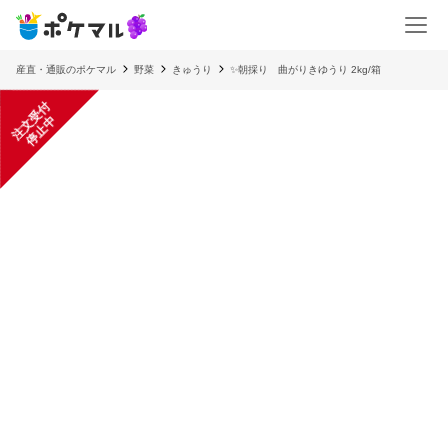
産直・通販のポケマル
野菜
きゅうり
✨朝採り 曲がりきゆうり 2kg/箱
注
文
受
付
停
止
中