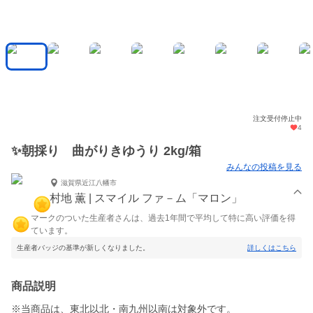
注文受付停止中
4
✨朝採り 曲がりきゆうり 2kg/箱
みんなの投稿を見る
滋賀県近江八幡市
村地 薫 | スマイル ファ－ム「マロン」
マークのついた生産者さんは、過去1年間で平均して特に高い評価を得
ています。
生産者バッジの基準が新しくなりました。
詳しくはこちら
商品説明
※当商品は、東北以北・南九州以南は対象外です。