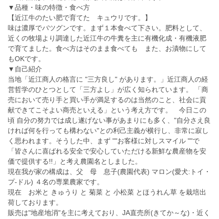
▼品種・味の特徴・食べ方
【近江牛のたい肥で育てた キュウリです。】
味は濃厚でバツグンです。まず１本食べて下さい。肥料として、
近くの牧場より調達した近江牛の牛糞を主に有機化成・有機液肥
で育てました。食べ方はそのまま食べても また、お漬物にして
もOKです。
▼自己紹介
当地「近江商人の格言に "三方良し" があります。」近江商人の経
営哲学のひとつとして「三方よし」が広く知られています。 「商
売において売り手と買い手が満足するのは当然のこと、社会に貢
献できてこそよい商売といえる」という考え方です。 今日この
頃 自分の努力では成し遂げない事があまりにも多く、"自分さえ良
ければ何を行っても構わない"との利己主義が横行し、非常に寂し
く思われます。そうした中、まず ""お客様に対しスマイル ""で
「皆さんに喜ばれる安全で安心していただける新鮮な農産物を安
価で提供する!!」と考え農園名としました。
現在我が家の構成は、父 母 息子(農園代表) マロン(愛犬:トイ・
プ-ドル) ４名の専業農家です。
現在 お米と きゅうり と 菊菜 と 小松菜 とほうれん草 を栽培出
荷しております。
販売は"地産地消"を主に考えており、JA直売所(きてか～な)・近く