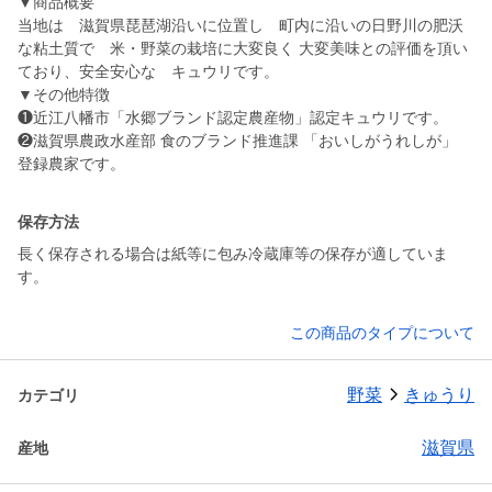
▼商品概要
当地は 滋賀県琵琶湖沿いに位置し 町内に沿いの日野川の肥沃
な粘土質で 米・野菜の栽培に大変良く 大変美味との評価を頂い
ており、安全安心な キュウリです。
▼その他特徴
❶近江八幡市「水郷ブランド認定農産物」認定キュウリです。
❷滋賀県農政水産部 食のブランド推進課 「おいしがうれしが」
保存方法
長く保存される場合は紙等に包み冷蔵庫等の保存が適していま
す。
この商品のタイプについて
野菜
きゅうり
カテゴリ
滋賀県
産地