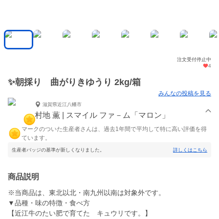
注文受付停止中
4
✨朝採り 曲がりきゆうり 2kg/箱
みんなの投稿を見る
滋賀県近江八幡市
村地 薫 | スマイル ファ－ム「マロン」
マークのついた生産者さんは、過去1年間で平均して特に高い評価を得
ています。
生産者バッジの基準が新しくなりました。
詳しくはこちら
商品説明
※当商品は、東北以北・南九州以南は対象外です。
▼品種・味の特徴・食べ方
【近江牛のたい肥で育てた キュウリです。】