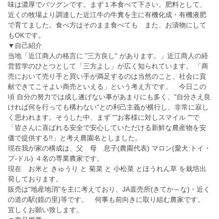
味は濃厚でバツグンです。まず１本食べて下さい。肥料として、
近くの牧場より調達した近江牛の牛糞を主に有機化成・有機液肥
で育てました。食べ方はそのまま食べても また、お漬物にして
もOKです。
▼自己紹介
当地「近江商人の格言に "三方良し" があります。」近江商人の経
営哲学のひとつとして「三方よし」が広く知られています。 「商
売において売り手と買い手が満足するのは当然のこと、社会に貢
献できてこそよい商売といえる」という考え方です。 今日この
頃 自分の努力では成し遂げない事があまりにも多く、"自分さえ良
ければ何を行っても構わない"との利己主義が横行し、非常に寂し
く思われます。そうした中、まず ""お客様に対しスマイル ""で
「皆さんに喜ばれる安全で安心していただける新鮮な農産物を安
価で提供する!!」と考え農園名としました。
現在我が家の構成は、父 母 息子(農園代表) マロン(愛犬:トイ・
プ-ドル) ４名の専業農家です。
現在 お米と きゅうり と 菊菜 と 小松菜 とほうれん草 を栽培出
荷しております。
販売は"地産地消"を主に考えており、JA直売所(きてか～な)・近く
の道の駅(鏡の里)等です。 何事も前向きに取り組む農家です。
宜しくお願い致します。