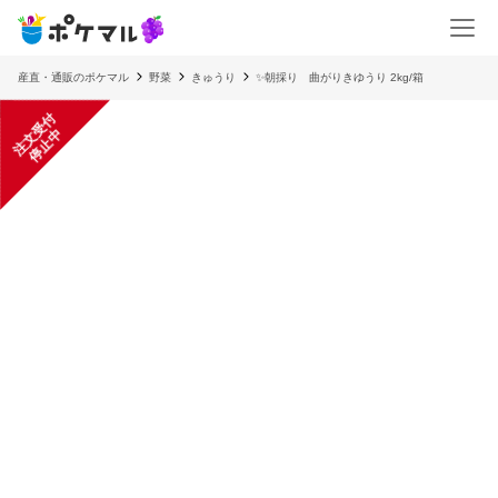
産直・通販のポケマル
野菜
きゅうり
✨朝採り 曲がりきゆうり 2kg/箱
注
文
受
付
停
止
中