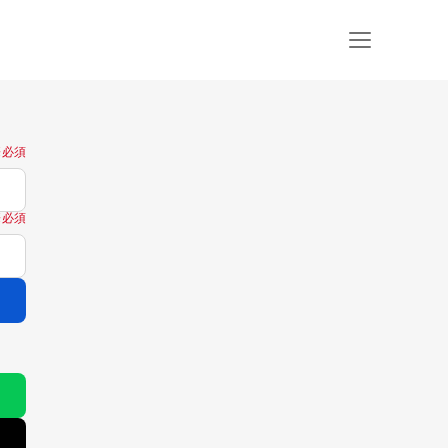
※必須
※必須