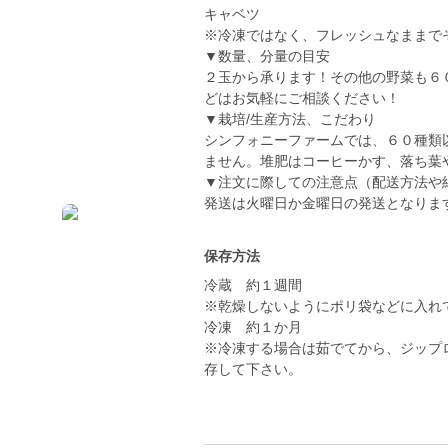
キャベツ
※冷凍ではなく、フレッシュなままで
▼数量、分量の目安
２玉から承ります！その他の野菜も６
どはお気軽にご相談ください！
▼栽培/生産方法、こだわり
シンフォニーファームでは、６０種類
ません。堆肥はコーヒーかす、落ち葉
▼注文に際しての注意点（配送方法や
発送は火曜日か金曜日の発送となりま
保存方法
冷蔵 約１週間
※乾燥しないようにポリ袋などに入れ
冷凍 約１か月
※冷凍する場合は茹でてから、ジップ
存して下さい。