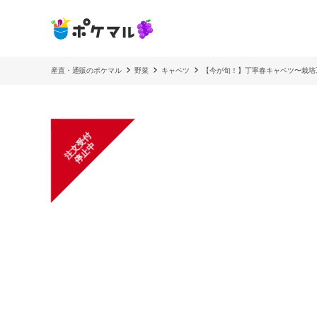
産直・通販のポケマル
野菜
キャベツ
【今が旬！】丁寧春キャベツ〜栽培
注
文
受
付
停
止
中