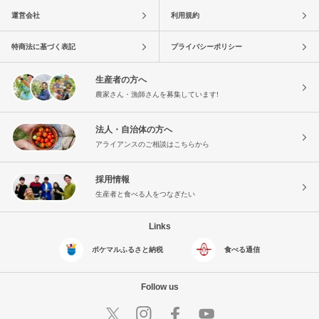
運営会社
利用規約
特商法に基づく表記
プライバシーポリシー
生産者の方へ
農家さん・漁師さんを募集しています!
法人・自治体の方へ
アライアンスのご相談はこちらから
採用情報
生産者と食べる人をつなぎたい
Links
ポケマルふるさと納税
食べる通信
Follow us