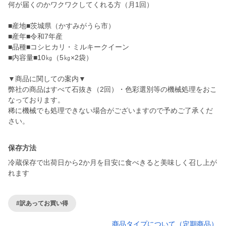
何が届くのかワクワクしてくれる方（月1回）
■産地■茨城県（かすみがうら市）
■産年■令和7年産
■品種■コシヒカリ・ミルキークイーン
■内容量■10㎏（5㎏×2袋）
▼商品に関しての案内▼
弊社の商品はすべて石抜き（2回）・色彩選別等の機械処理をおこ
なっております。
稀に機械でも処理できない場合がございますので予めご了承くだ
さい。
保存方法
冷蔵保存で出荷日から2か月を目安に食べきると美味しく召し上が
れます
#訳あってお買い得
商品タイプについて（定期商品）