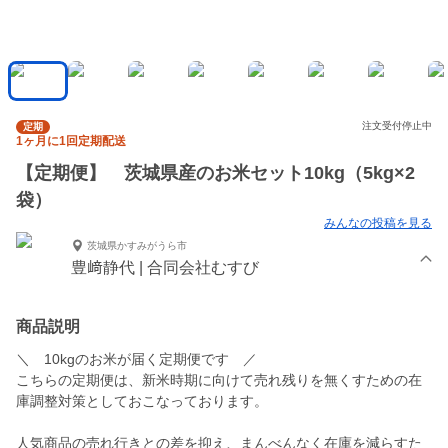
注文受付停止中
定期
1ヶ月に1回定期配送
【定期便】 茨城県産のお米セット10kg（5kg×2
袋）
みんなの投稿を見る
茨城県かすみがうら市
豊﨑静代 | 合同会社むすび
商品説明
＼ 10kgのお米が届く定期便です ／
こちらの定期便は、新米時期に向けて売れ残りを無くすための在
庫調整対策としておこなっております。
人気商品の売れ行きとの差を抑え、まんべんなく在庫を減らすた