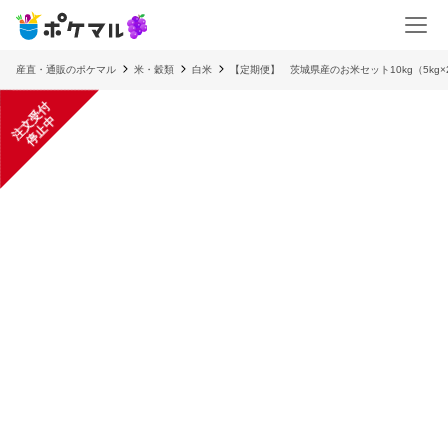
産直・通販のポケマル
米・穀類
白米
【定期便】 茨城県産のお米セット10kg（5kg×
注
文
受
付
停
止
中