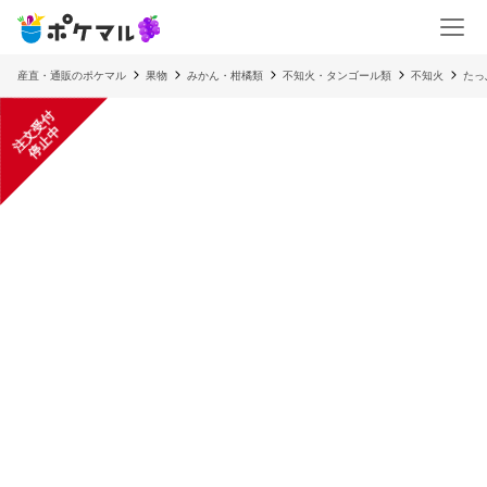
産直・通販のポケマル
果物
みかん・柑橘類
不知火・タンゴール類
不知火
たっ
注
文
受
付
停
止
中