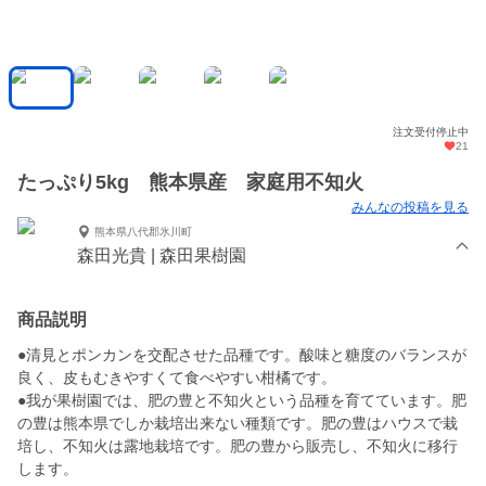
注文受付停止中
21
たっぷり5kg 熊本県産 家庭用不知火
みんなの投稿を見る
熊本県八代郡氷川町
森田光貴 | 森田果樹園
商品説明
●清見とポンカンを交配させた品種です。酸味と糖度のバランスが
良く、皮もむきやすくて食べやすい柑橘です。
●我が果樹園では、肥の豊と不知火という品種を育てています。肥
の豊は熊本県でしか栽培出来ない種類です。肥の豊はハウスで栽
培し、不知火は露地栽培です。肥の豊から販売し、不知火に移行
します。