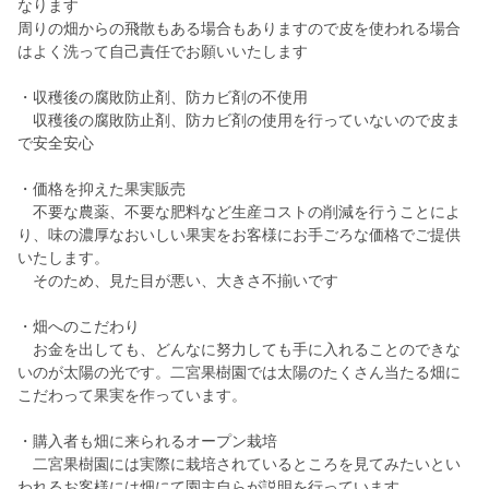
なります
周りの畑からの飛散もある場合もありますので皮を使われる場合
はよく洗って自己責任でお願いいたします
・収穫後の腐敗防止剤、防カビ剤の不使用
収穫後の腐敗防止剤、防カビ剤の使用を行っていないので皮ま
で安全安心
・価格を抑えた果実販売
不要な農薬、不要な肥料など生産コストの削減を行うことによ
り、味の濃厚なおいしい果実をお客様にお手ごろな価格でご提供
いたします。
そのため、見た目が悪い、大きさ不揃いです
・畑へのこだわり
お金を出しても、どんなに努力しても手に入れることのできな
いのが太陽の光です。二宮果樹園では太陽のたくさん当たる畑に
こだわって果実を作っています。
・購入者も畑に来られるオープン栽培
二宮果樹園には実際に栽培されているところを見てみたいとい
われるお客様には畑にて園主自らが説明を行っています。