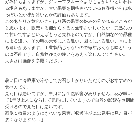
好みにもよりますが、グレープフルーツよりも品がいいといわれ
る場合もありますが、甘い果実を期待されているお客様からは水
っぽいとか味が薄いとかの評価もあります。
このあたりが黄色いさっぱり系の果実の好みの分かれるところだ
と思います。販売する側からすると全部おいしいとか、完熟なの
で甘いですよといえばもっと売れるのですが、自然物なので品種
による違い、その時の天候による違い、園地による違い、木によ
る違いがあります。工業製品じゃないので毎年おんなじ味という
のは不能です。自然物ゆえの違いをあえて楽しんでください。
大きさは画像を参照ください
暑い日に冷蔵庫で冷やしてお召し上がりいただくのがおすすめの
食べ方です。
見た目は悪いですが、中身には全然影響がありません。花が咲い
て1年以上木にならして完熟にしていますので自然の影響を長期間
受けるので見た目は悪いです。
画像１枚目のようにきれいな果実が収穫時期には見事に見た目が
悪くなります‼️(-_-;)