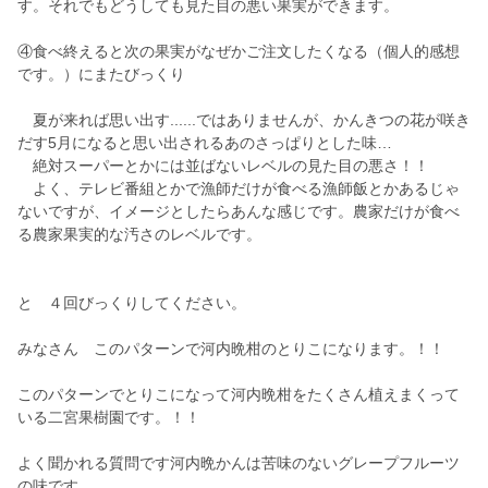
す。それでもどうしても見た目の悪い果実ができます。
④食べ終えると次の果実がなぜかご注文したくなる（個人的感想
です。）にまたびっくり
夏が来れば思い出す......ではありませんが、かんきつの花が咲き
だす5月になると思い出されるあのさっぱりとした味…
絶対スーパーとかには並ばないレベルの見た目の悪さ！！
よく、テレビ番組とかで漁師だけが食べる漁師飯とかあるじゃ
ないですが、イメージとしたらあんな感じです。農家だけが食べ
る農家果実的な汚さのレベルです。
と ４回びっくりしてください。
みなさん このパターンで河内晩柑のとりこになります。！！
このパターンでとりこになって河内晩柑をたくさん植えまくって
いる二宮果樹園です。！！
よく聞かれる質問です河内晩かんは苦味のないグレープフルーツ
の味です