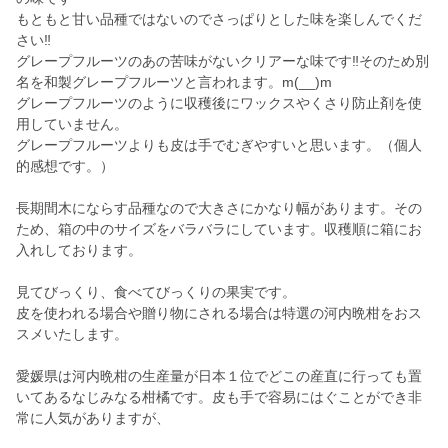
もともと甘い品種ではないのでさっぱりとした味を楽しんでくだ
さい‼️
グレープフルーツのあの苦味がないクリアーな味です‼️そのため別
名を和製グレープフルーツと言われます。m(__)m
グレープフルーツのように収穫後にワックスやくさり防止剤を使
用していません。
グレープフルーツよりも皮は手でむぎやすいと思います。（個人
的感想です。）
長期間木にならす品種なので大きさにかなり幅があります。その
ため、箱の中のサイズをバラバラにしています。収穫順に箱にお
入れしております。
見てびっくり、食べてびっくりの果実です。
皮を使われる場合や贈り物にされる場合は特選の河内晩柑をおス
スメいたします。
愛媛県は河内晩柑の生産量が日本１位でどこの産直に行っても置
いてあるなじみなる柑橘です。皮も手で容易にはぐことができ非
常に人気がありますが、