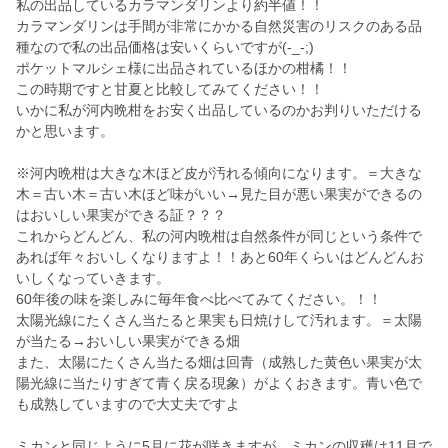
私の出品しているカラマンダリンより約半値！！
カラマンダリンは手間が非常にかかる自然災害のリスクのある品
種なので私の出品価格は安いくらいですが(-_-;)
ポケットマルシェ様に出品されているほかの柑橘！！
この時期ですと甘夏と比較してみてください！！
いかに私が河内晩柑をお安く出品しているのかお判りいただける
かと思います。
※河内晩柑は大きな木ほど皮が汚れる傾向になります。＝大きな
木＝古い木＝古い木ほど味がいい→見た目が悪い果実ができるの
はおいしい果実ができる証？？？
これからどんどん、私の河内晩柑は自然条件が同じという条件で
あれば年々おいしくなりますよ！！あと60年くらいはどんどんお
いしくなっていきます。
60年後の味を楽しみに毎年食べ比べてみてください。！！
太陽光線にたくさん当たると果実も日焼けして汚れます。＝太陽
が当たる→おいしい果実ができる畑
また、太陽にたくさん当たる畑は回青（成熟した黄色い果実が太
陽光線に当たりすぎて青く戻る現象）がよくおきます。青い色で
も成熟していますので大丈夫ですよ
ミカンと同じように5月に花が咲きますが、ミカンの収穫は11月で