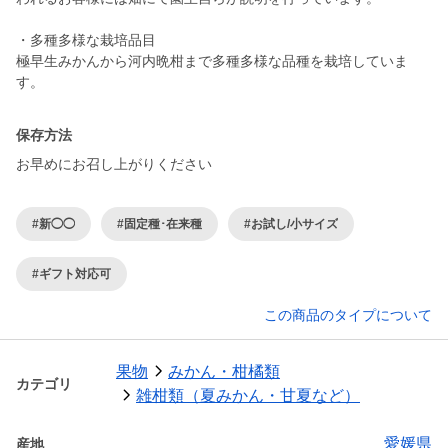
・多種多様な栽培品目
極早生みかんから河内晩柑まで多種多様な品種を栽培していま
保存方法
お早めにお召し上がりください
#新◯◯
#固定種･在来種
#お試し/小サイズ
#ギフト対応可
この商品のタイプについて
果物
みかん・柑橘類
カテゴリ
雑柑類（夏みかん・甘夏など）
愛媛県
産地