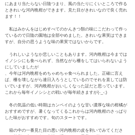
にあまり当たらない日陰つまり、風の当たりにくいところで作る
ときれいな河内晩柑ができます。見た目がきれいなので良く売れ
ます！！
私はみかんをはじめすべてのかんきつ類の味にこだわって作っ
ているので日陰の園地は全部やめました。きれいな果実はできま
すが、自分の思うような味の果実ではないからです。
うれしいようなか悲しいこともあります。河内晩柑は今までは
イノシシにも食べられず、当然ながら柵をしてはいられないよう
にしていましたが
、今年は河内晩柑をめちゃめちゃ食べられました。正確に言え
ば、柵を壊しながら連日入ろうとしているのでそれを直しては防
いでいますが、河内晩柑がおいしくなった証だと思っています。
これから毎年イノシシとの戦いが毎年続きますが(-_-;)
冬の気温の低い時期はカンペイのような甘い濃厚な味の柑橘が
おすすめですが、暑くなってくるこれからは河内晩柑のさっぱり
した味がおすすめです。旬のスタートです。
箱の中の一番見た目の悪い河内晩柑の皮を剥いでみてくださ