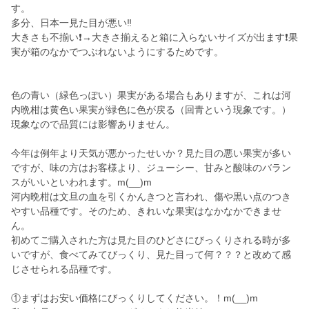
す。
多分、日本一見た目が悪い‼️
大きさも不揃い❗→大きさ揃えると箱に入らないサイズが出ます❗果
実が箱のなかでつぶれないようにするためです。
色の青い（緑色っぽい）果実がある場合もありますが、これは河
内晩柑は黄色い果実が緑色に色が戻る（回青という現象です。）
現象なので品質には影響ありません。
今年は例年より天気が悪かったせいか？見た目の悪い果実が多い
ですが、味の方はお客様より、ジューシー、甘みと酸味のバラン
スがいいといわれます。m(__)m
河内晩柑は文旦の血を引くかんきつと言われ、傷や黒い点のつき
やすい品種です。そのため、きれいな果実はなかなかできませ
ん。
初めてご購入された方は見た目のひどさにびっくりされる時が多
いですが、食べてみてびっくり、見た目って何？？？と改めて感
じさせられる品種です。
①まずはお安い価格にびっくりしてください。！m(__)m