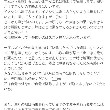
マムシ（毒蛇）も出合いますがこれは捕まえて駆除します。追い
かけてこないので蜂よりはいいです。
イノシシも出てきます。イノシシは畑に入らないように柵をして
います。壊して入ってきますが、(´;ω;｀)
とにかく蜂が怖いのです。人の頭くらいの大きさの巣であれば自
分で駆除しますが、蜂はどこに巣をつくるかわからないのでこれ
がまた怖い！！
私は農家をして一番怖いのはスズメ蜂だと思っています。
一度スズメバチの巣を見つけて駆除したのでもう蜂はいないと思
って巣を壊したら中からものすごい数の蜂が怒って出てきて絶対
に死んだな！！と思ったことがあります。この時は地面に伏せて
ほふくしながら逃げました。本当に刺されなかったのが奇跡レベ
ルでした(笑)
みなさんは巣を見つけても絶対に自分では駆除しないでくださ
い。専門家にお任せくださいm(__)m
私は自分の畑なので自分で駆除しますが、(笑)マネしないでくださ
いね。
また、周りの畑は消毒を行っていますので皮を使われる場合は説
明書きにある方法で皮を洗って使用ください。