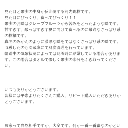
見た目と果実の中身が反比例する河内晩柑です。
見た目にびっくり、食べてびっくり！！
果実のお味はグレープフルーツから苦みをとったような味です。
甘すぎず、酸っぱすぎず夏に向けて食べるのに最適なさっぱり系
の柑橘です。
真冬のみかんのように濃厚な味をではなくさっぱり系の味です。
収穫したのち冷蔵庫にて鮮度管理を行っています。
輸送中の気象状況によっては到着時に結露している場合がありま
す。この場合はタオルで優しく果実の水分をふき取ってくださ
い。
いつもありがとうございます。
皆様には平素よりたくさんご購入、リピート購入いただきありが
とうございます。
農家って自然相手ですが、大変です。何が一番一番嫌なのかとい