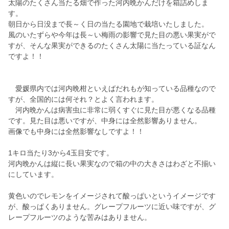
太陽のたくさん当たる畑で作った河内晩かんだけを箱詰めしま
す。
朝日から日没まで長～く日の当たる園地で栽培いたしました。
風のいたずらや今年は長～い梅雨の影響で見た目の悪い果実がで
すが、そんな果実ができるのたくさん太陽に当たっている証なん
ですよ！！
愛媛県内では河内晩柑といえばだれもが知っている品種なので
すが、全国的には何それ？とよく言われます。
河内晩かんは病害虫に非常に弱くすぐに見た目が悪くなる品種
です。見た目は悪いですが、中身には全然影響ありません。
画像でも中身には全然影響なしですよ！！
1キロ当たり3から4玉目安です。
河内晩かんは縦に長い果実なので箱の中の大きさはわざと不揃い
にしています。
黄色いのでレモンをイメージされて酸っぱいというイメージです
が、酸っぱくありません。グレープフルーツに近い味ですが、グ
レープフルーツのような苦みはありません。