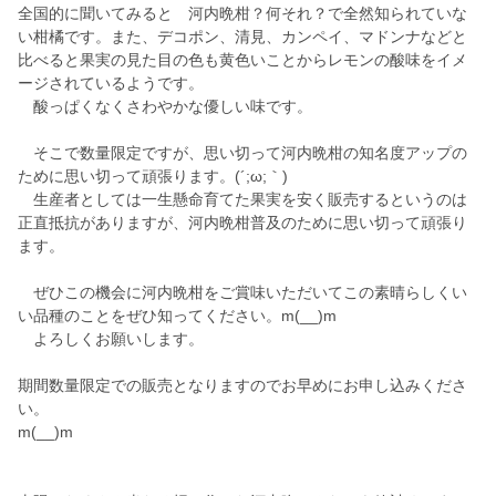
全国的に聞いてみると 河内晩柑？何それ？で全然知られていな
い柑橘です。また、デコポン、清見、カンペイ、マドンナなどと
比べると果実の見た目の色も黄色いことからレモンの酸味をイメ
ージされているようです。
酸っぱくなくさわやかな優しい味です。
そこで数量限定ですが、思い切って河内晩柑の知名度アップの
ために思い切って頑張ります。(´;ω;｀)
生産者としては一生懸命育てた果実を安く販売するというのは
正直抵抗がありますが、河内晩柑普及のために思い切って頑張り
ます。
ぜひこの機会に河内晩柑をご賞味いただいてこの素晴らしくい
い品種のことをぜひ知ってください。m(__)m
よろしくお願いします。
期間数量限定での販売となりますのでお早めにお申し込みくださ
い。
m(__)m