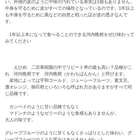
い。外側の皮のように中味の汚れている果実は1個もありません。
中身を守るために皮がすべての犠牲となっているのです。1年以上
も中身を守るために風などの自然と戦った証が皮の悪さなんで
す。
1年以上木になって食べることのできる河内晩柑をぜひ味わって
みてください
えひめ 二宮果樹園の中でリピート率の最も高い？品種がこ
れ 河内晩柑です 河内晩柑（かわちばんかん）と呼びます。
産地によっては宇和ゴールド、ジューシーフルーツ、夏文旦、
灘オレンジ、御荘柑といろいろな呼ばれ方がありますがすべて同
じ品種です。
カンペイのように甘い品種でもなく
マドンナのようなゼリーのような食感もありませんが、
大人の味です。
グレープフルーツのように甘くもなくさっぱりとした味わい、グ
レープフルーツのような苦みはありませんが(-_-;)