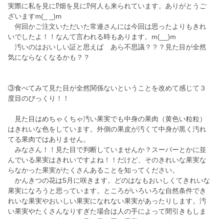
実際に私を見に⁉️畑を見に⁉️何人も来られています。ありがとうご
ざいますm(_ _)m
何回かご注文いただいた常連さんには今回は思ったよりもきれ
いでしたよ！！なんて言われる時もあります。m(__)m
汚いのはおいしい証と思えば あら不思議？？？見た目が全然
気にならなくなるかも？？
③食べてみて見た目が全然関係ないということを改めて感じて３
度目のびっくり！！
見た目はめちゃくちゃ汚い果実でも中身の果肉（黄色い粒粒）
はきれいな色をしています。外側の果皮が汚くて中身が黒く汚れ
てる果肉ではありません。
みなさん！！見た目で判断していませんか？スーパーとかに並
んでいる果実はきれいですよね！！だけど、そのきれいな果実な
らなかった果実がたくさんあることを知ってください。
かんきつの花は5月に咲きます。どのはなもおいしくてきれいな
果実になろうと思っています。ところがいろいろな自然条件でき
れいな果実やおいしい果実になれない果実があったりします。汚
い果実やたくさんなりすぎた場合は人の手によって間引きもしま