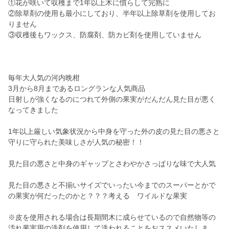
①花が咲いて収穫まで1年以上木に慣らして完熟に
②除草剤の使用も最小にしており、半年以上除草剤を使用してお
りません
③収穫後もワックス、防腐剤、防カビ剤を使用していません
毎年大人気の河内晩柑
3月から8月まであるロングランな人気商品
日射しが強くなるのにつれて外側の果実がだんだん見た目が悪く
なってきました
1年以上厳しい気象状況から中身を守った外の皮の見た目の悪さと
守りに守られた美味しさが人気の秘密！！
見た目の悪さと中身のギャップとさわやかさっぱりな味で大人気
見た目の悪さと不揃いサイズでいったい今までのスーパーとかで
の果実が何だったのかと？？？考える ワイルドな果実
※皮を使用される場合は長期間木に成らせているので自然物等の
汚れ果実用の洗剤を使用して洗われることをおススメいたしま