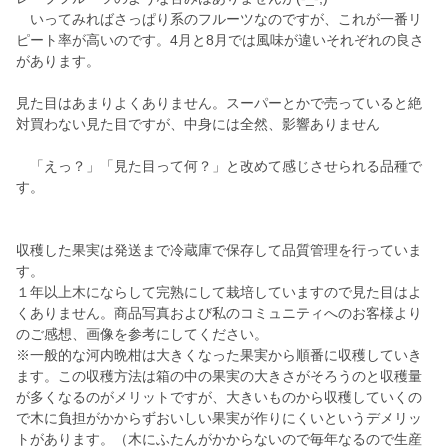
いってみればさっぱり系のフルーツなのですが、これが一番リ
ピート率が高いのです。4月と8月では風味が違いそれぞれの良さ
があります。
見た目はあまりよくありません。スーパーとかで売っていると絶
対買わない見た目ですが、中身には全然、影響ありません
「えっ？」「見た目って何？」と改めて感じさせられる品種で
す。
収穫した果実は発送まで冷蔵庫で保存して品質管理を行っていま
す。
１年以上木にならして完熟にして栽培していますので見た目はよ
くありません。商品写真および私のコミュニティへのお客様より
のご感想、画像を参考にしてください。
※一般的な河内晩柑は大きくなった果実から順番に収穫していき
ます。この収穫方法は箱の中の果実の大きさがそろうのと収穫量
が多くなるのがメリットですが、大きいものから収穫していくの
で木に負担がかからずおいしい果実が作りにくいというデメリッ
トがあります。（木にふたんがかからないので毎年なるので生産