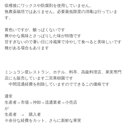
収穫後にワックスや防腐剤を使用していません。
無農薬栽培ではありません。必要最低限度の消毒は行っていま
す。
黄色いですが、酸っぱくないです
爽やかな風味とさっぱりした味が特徴です
甘すぎないので暑い日に冷蔵庫で冷やして食べると美味しいです
種がある場合もあります
ミシュラン星レストラン、ホテル、料亭、高級料理店、果実専門
店にも販売しています二宮果樹園です
中間流通経費を削除していますのでできるこの価格です
通常
生産者→市場→仲卸→流通業者→小売店
が
生産者 → 購入者
※余分な経費をカット、さらに新鮮な果実