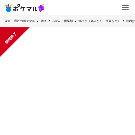
産直・通販のポケマル
果物
みかん・柑橘類
雑柑類（夏みかん・甘夏など）
河内ば
販売終了