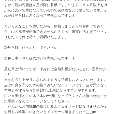
すが、河内晩柑は４月以降に収穫です。つまり、５ヵ月以上もみ
かんに比べて木になっているので風や雪などに耐えています。そ
れだけ見た目も悪くなって当然なんですよ！！
といろんなことを思いながら、到着しましたら箱を開けてみた
ら、山の風景が想像できませんか？えっ 果実が汚すぎてびっく
りした？それは②でご説明いたします。
②見た目にびっくりしてください。
自称日本一見た目の汚い河内晩かんです！！
見た目は汚いですが、中身には全然影響がないことに3度目のびっ
くり
皮をお召し上がりになられます方は特選をおススメいたします。
皮は中身を守るための鎧？みたいなイメージです。皮が汚くなっ
て中身を守るからこそ1年以上木にならすことができます。
汚い果実ほど古い木？木の外側になってたくさん太陽の光を浴び
た果実？なんてイメージをしてください。
だんだん河内晩柑の畑にいるようなイメージになりませんか？
先日も八幡浜にいきたいとメッセージ頂きましたm(_ _)m