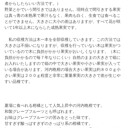
者からしたらいい方法です。）
野菜とかでいう間引きではありません。現時点で間引きする果実
は真っ青の未熟果で果汁もなく、果肉も白く、生食では食べるこ
とができません。大きさに大小の差はありますが、すべて花が咲
いて1年以上木にならした成熟果実です。
私の収穫方法は木一本を全部収穫していきます。この方法では
大きさは不揃いになりますが、収穫を行っていない木は果実がつ
いているので木に負担がかかり果実がおいしくなります。（木に
負担がかかるので毎７年なりにくい）自然のままの大きさで箱に
お入れいたしますので箱の中で大きい果実や小さい果実が入って
いる場合があります。河内晩柑の場合大きい果実は約８００ｇ小
さい果実は２００ｇ程度と非常に重量果実の大きさで差が生じや
すい品種です。
夏場に食べれる柑橘として人気上昇中の河内晩柑です。
和製グレープフルーツとも呼ばれます。
お味はグレープフルーツの苦みをとった味です。
甘すぎず酸っぱすぎずのさっぱり系の柑橘です。