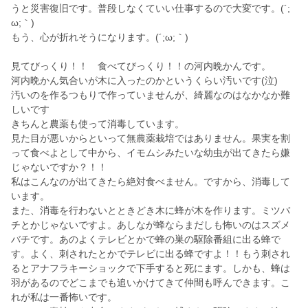
うと災害復旧です。普段しなくていい仕事するので大変です。(´;
ω;｀)
もう、心が折れそうになります。(´;ω;｀)
見てびっくり！！ 食べてびっくり！！の河内晩かんです。
河内晩かん気合いが木に入ったのかというくらい汚いです(泣)
汚いのを作るつもりで作っていませんが、綺麗なのはなかなか難
しいです
きちんと農薬も使って消毒しています。
見た目が悪いからといって無農薬栽培ではありません。果実を割
って食べよとして中から、イモムシみたいな幼虫が出てきたら嫌
じゃないですか？！！
私はこんなのが出てきたら絶対食べません。ですから、消毒して
います。
また、消毒を行わないとときどき木に蜂が木を作ります。ミツバ
チとかじゃないですよ。あしなが蜂ならまだしも怖いのはスズメ
バチです。あのよくテレビとかで蜂の巣の駆除番組に出る蜂で
す。よく、刺されたとかでテレビに出る蜂ですよ！！もう刺され
るとアナフラキーショックで下手すると死にます。しかも、蜂は
羽があるのでどこまでも追いかけてきて仲間も呼んできます。こ
れが私は一番怖いです。