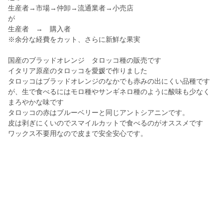
生産者→市場→仲卸→流通業者→小売店
が
生産者 → 購入者
※余分な経費をカット、さらに新鮮な果実
国産のブラッドオレンジ タロッコ種の販売です
イタリア原産のタロッコを愛媛で作りました
タロッコはブラッドオレンジのなかでも赤みの出にくい品種です
が、生で食べるにはモロ種やサンギネロ種のように酸味も少なく
まろやかな味です
タロッコの赤はブルーベリーと同じアントシアニンです。
皮は剥ぎにくいのでスマイルカットで食べるのがオススメです
ワックス不要用なので皮まで安全安心です。