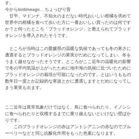
す。
今からlontimeago....ちょっぴり昔
甘平、マドンナ、不知火のまだない時代おいしい柑橘を求めて
世界中の柑橘を食べて歩いた方に一番おいしい買ったのは何です
か？と伺ったところ「ブラッドオレンジ」と教えられてブラッド
オレンジを導入されたそうです。
ところが当時はこの愛媛県の温暖な気候であっても冬の寒さに
遭遇するとブラッドオレンジの果実がだめになってしまい、冬を
うまく越せなかったそうです。ところがここ近年の温暖化の影響
で冬の平均気温が上がったために地中海の気候に近づいたために
ブラッドオレンジの栽培が可能になったのです。とはいうももの
数年日一度とか記録的な寒波とかに遭遇しますとだめになってし
まう果実も出ます。
ここ近年は異常気象だけではなく、鳥に食べられたり、イノシシ
に食べられたりと収穫するまでに乗り越えないといけない壁ばか
りです。
このブラッドオレンジの赤はアントシアニンの赤なのでブル
ーベリーなどと同じ抗酸化作用をもった色素になります。