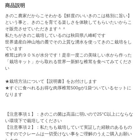
商品説明
きのこ農家だからこそわかる【鮮度のいいきのこは格別に旨い】
という事と、きのこを育てる楽しさを体験してもらいたいからこ
そ販売させていただきます＾＾
私たちがきのこ栽培しているのは秋田県八峰町です
世界遺産白神山地の麓でその上質な湧水を使ってきのこ栽培をし
ています
椎茸は約９０％が水分です！是非一度この美味しい水から作った
「栽培キット」から取れる世界一新鮮な椎茸を食べてみてくださ
い
★栽培方法について【説明書】をお付けします
★すぐに食べれるお得な肉厚椎茸500gが1袋ついているセットに
なります
【注意事項１】：きのこの菌は高温に弱いので25°C以上にならな
い環境下で栽培してください
【注意事項２】：私たちも栽培していて実証した経験のあるもの
ですのでクレームは一切受けない事をご理解のうえご購入お願い