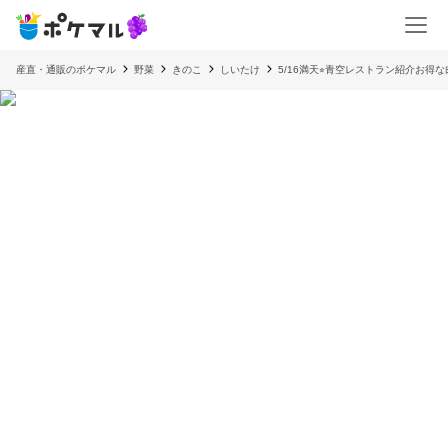
産直・通販のポケマル
野菜
きのこ
しいたけ
5/16満天⭐︎青空レストラン紹介お得