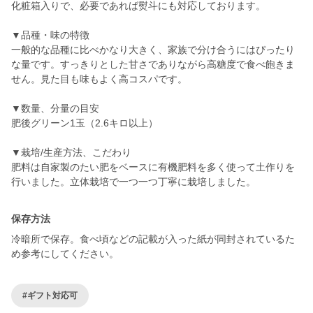
化粧箱入りで、必要であれば熨斗にも対応しております。
▼品種・味の特徴
一般的な品種に比べかなり大きく、家族で分け合うにはぴったり
な量です。すっきりとした甘さでありながら高糖度で食べ飽きま
せん。見た目も味もよく高コスパです。
▼数量、分量の目安
肥後グリーン1玉（2.6キロ以上）
▼栽培/生産方法、こだわり
肥料は自家製のたい肥をベースに有機肥料を多く使って土作りを
行いました。立体栽培で一つ一つ丁寧に栽培しました。
保存方法
冷暗所で保存。食べ頃などの記載が入った紙が同封されているた
め参考にしてください。
#ギフト対応可