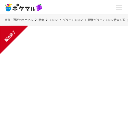
産直・通販のポケマル
果物
メロン
グリーンメロン
肥後グリーンメロン特大１玉（2
販売終了