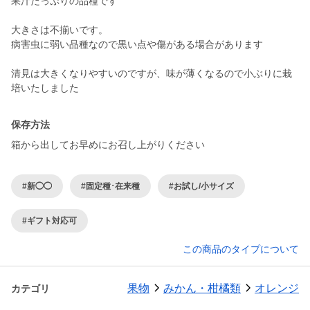
果汁たっぷりの品種です
大きさは不揃いです。
病害虫に弱い品種なので黒い点や傷がある場合があります
清見は大きくなりやすいのですが、味が薄くなるので小ぶりに栽
培いたしました
保存方法
箱から出してお早めにお召し上がりください
#新◯◯
#固定種･在来種
#お試し/小サイズ
#ギフト対応可
この商品のタイプについて
果物
みかん・柑橘類
オレンジ
カテゴリ