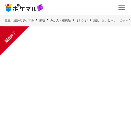
産直・通販のポケマル
果物
みかん・柑橘類
オレンジ
清見 おいし～い じゅ～Ｃ
販売終了