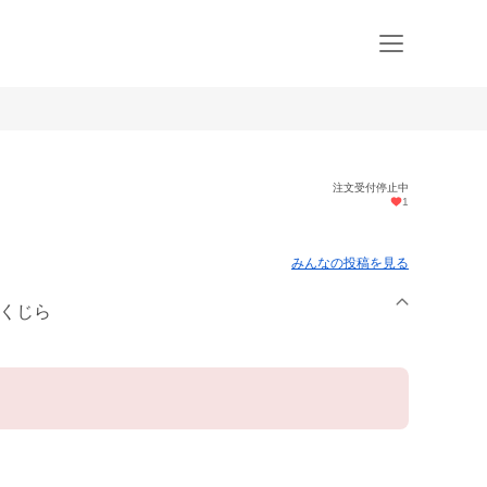
注文受付停止中
1
みんなの投稿を見る
十くじら