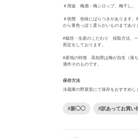
＃用途 梅酒・梅シロップ、梅干し。
＃状態 色味にばらつきがあります。
から黄色っぽく柔らかいものまであり
#栽培・生産のこだわり 採取方法、
剪定をしております。
#産地の特徴 高知県は梅が自生（落
適作そのものです。
保存方法
冷蔵庫の野菜室にて保存をおすすめし
#新◯◯
#訳あってお買い