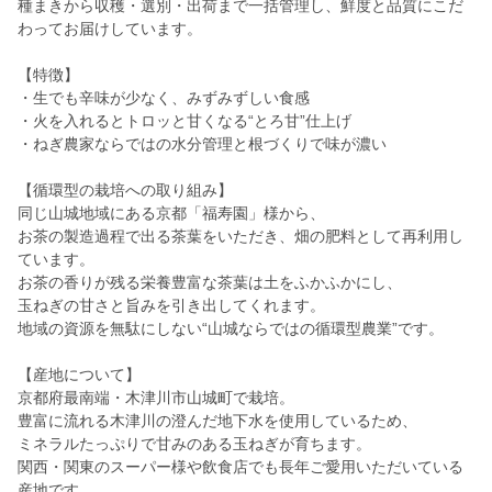
種まきから収穫・選別・出荷まで一括管理し、鮮度と品質にこだ
わってお届けしています。
【特徴】
・生でも辛味が少なく、みずみずしい食感
・火を入れるとトロッと甘くなる“とろ甘”仕上げ
・ねぎ農家ならではの水分管理と根づくりで味が濃い
【循環型の栽培への取り組み】
同じ山城地域にある京都「福寿園」様から、
お茶の製造過程で出る茶葉をいただき、畑の肥料として再利用し
ています。
お茶の香りが残る栄養豊富な茶葉は土をふかふかにし、
玉ねぎの甘さと旨みを引き出してくれます。
地域の資源を無駄にしない“山城ならではの循環型農業”です。
【産地について】
京都府最南端・木津川市山城町で栽培。
豊富に流れる木津川の澄んだ地下水を使用しているため、
ミネラルたっぷりで甘みのある玉ねぎが育ちます。
関西・関東のスーパー様や飲食店でも長年ご愛用いただいている
産地です。