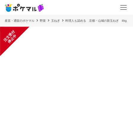
産直・通販のポケマル
野菜
玉ねぎ
料理人も認める 京都・山城の新玉ねぎ 4kg
注
文
受
付
停
止
中