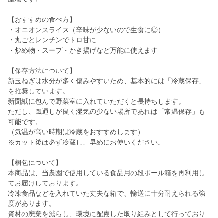
【おすすめの食べ方】
・オニオンスライス（辛味が少ないので生食に◎）
・丸ごとレンチンでトロ甘に
・炒め物・スープ・かき揚げなど万能に使えます
【保存方法について】
新玉ねぎは水分が多く傷みやすいため、基本的には「冷蔵保存」
を推奨しています。
新聞紙に包んで野菜室に入れていただくと長持ちします。
ただし、風通しが良く湿気の少ない場所であれば「常温保存」も
可能です。
（気温が高い時期は冷蔵をおすすめします）
※カット後は必ず冷蔵し、早めにお使いください。
【梱包について】
本商品は、当農園で使用している食品用の段ボール箱を再利用し
てお届けしております。
冷凍食品などを入れていた丈夫な箱で、輸送に十分耐えられる強
度があります。
資材の廃棄を減らし、環境に配慮した取り組みとして行っており