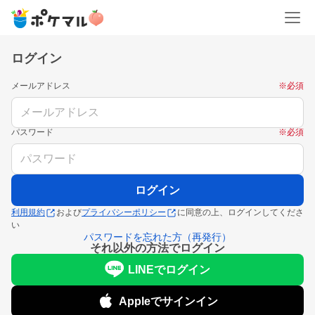
ログイン
メールアドレス
※必須
パスワード
※必須
ログイン
利用規約
および
プライバシーポリシー
に同意の上、
ログインしてくださ
い
パスワードを忘れた方（再発行）
それ以外の方法でログイン
LINEでログイン
Appleでサインイン