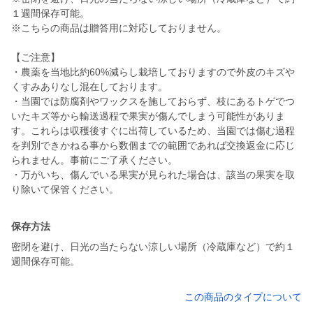
１週間保存可能。
※こちらの商品は贈答用に対応しておりません。
【ご注意】
・農薬を当地比約60%減らし栽培しておりますので外皮のキズや
くすみありなし混在しております。
・当園では防腐剤やワックスを施しておらず、枝にあるトゲでつ
いたキズ等から輸送過程で果実が傷んでしまう可能性がありま
す。これらは収穫後すぐに出荷しているため、当園では傷む過程
を判別できかねる事から数個までの範囲であれば交換返金に応じ
られません。事前にご了承ください。
・万がいち、傷んでいる果実が見られた場合は、該当の果実を取
り除いて保管ください。
保存方法
密閉を避け、日光の当たらない涼しい場所（冷蔵庫など）で約１
週間保存可能。
この商品のタイプについて