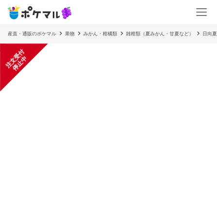
産直・通販のポケマル
果物
みかん・柑橘類
雑柑類（夏みかん・甘夏など）
日向夏
注
文
受
付
停
止
中