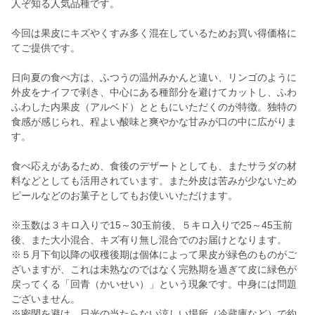
人ぞ知る人気品種です。
今回は果皮にキズやくすみ多く混在しているためお買い得価格に
てご提供です。
日向夏の食べ方は、ふつうの温州みかんと違い、リンゴのように
外皮をナイフで剥き、中心にある種部分を避けてカットし、ふわ
ふわした内果皮（アルベド）とともにいただくのが特徴。独特の
食感が感じられ、程よい酸味と爽やかな甘みが口の中に広がりま
す。
食べ応えがあるため、食後のデザートとしても、またサラダの材
料などとしても活用されています。また外皮は苦みが少ないため
ピールなどのお菓子としてもお使いいただけます。
※玉数は３キロ入りで15～30玉前後、５キロ入りで25～45玉前
後、また大小混合、キズ有り無し混合でのお届けとなります。
※５月下旬以降の収穫後期は個体によって果皮が緑色のものがご
ざいますが、これは未熟なのではなく完熟期を過ぎて皮に緑色が
戻ってくる「回青（かいせい）」という現象です。中身には問題
ございません。
※密閉を避け、日光の当たらない涼しい場所（冷蔵庫など）で約