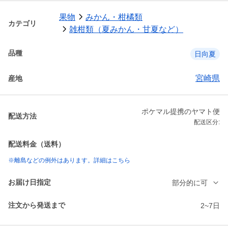
果物
みかん・柑橘類
カテゴリ
雑柑類（夏みかん・甘夏など）
品種
日向夏
宮崎県
産地
ポケマル提携のヤマト便
配送方法
配送区分:
配送料金（送料）
※離島などの例外はあります。詳細はこちら
お届け日指定
部分的に可
注文から発送まで
2~7日