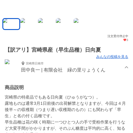
注文受付停止中
3
【訳アリ】宮崎県産（早生品種）日向夏
みんなの投稿を見る
宮崎県日南市
田中良一 | 有限会社 緑の里りょうくん
商品説明
宮崎県の特産品でもある日向夏（ひゅうがなつ）。
露地ものは通常3月1日前後の出荷解禁となりますが、今回は４月
後半～の収穫期（つまり遅い収穫期のもの）にも関わらず「早
生」と名の付く品種です。
早生品種は花の咲く時期に一つひとつ人の手で受粉作業を行うな
ど大変手間がかかりますが、そのぶん糖度は平均的に高く、知る