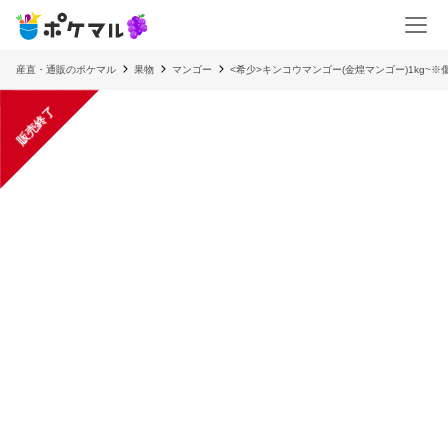
産直・通販のポケマル
果物
マンゴー
<希少>キンコウマンゴー(金煌マンゴー)1kg~
販売終了