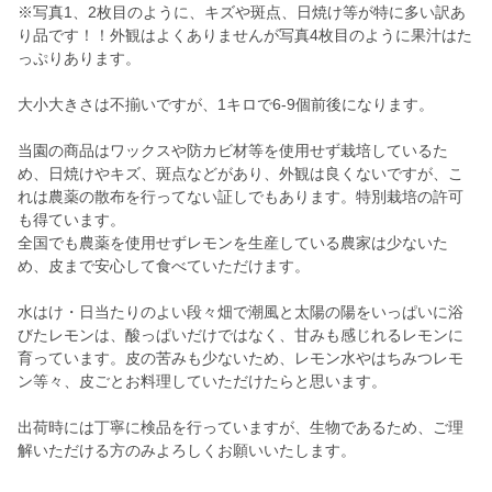
※写真1、2枚目のように、キズや斑点、日焼け等が特に多い訳あ
り品です！！外観はよくありませんが写真4枚目のように果汁はた
っぷりあります。
大小大きさは不揃いですが、1キロで6-9個前後になります。
当園の商品はワックスや防カビ材等を使用せず栽培しているた
め、日焼けやキズ、斑点などがあり、外観は良くないですが、こ
れは農薬の散布を行ってない証しでもあります。特別栽培の許可
も得ています。
全国でも農薬を使用せずレモンを生産している農家は少ないた
め、皮まで安心して食べていただけます。
水はけ・日当たりのよい段々畑で潮風と太陽の陽をいっぱいに浴
びたレモンは、酸っぱいだけではなく、甘みも感じれるレモンに
育っています。皮の苦みも少ないため、レモン水やはちみつレモ
ン等々、皮ごとお料理していただけたらと思います。
出荷時には丁寧に検品を行っていますが、生物であるため、ご理
解いただける方のみよろしくお願いいたします。