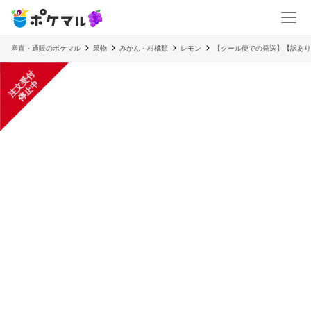
産直・通販のポケマル
果物
みかん・柑橘類
レモン
【クール便での発送】【訳あり
注
文
受
付
停
止
中