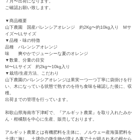
７月〜出荷になります。
ご確認お願い致します。
▼商品概要
山下農園 国産バレンシアオレンジ 約2Kg〜約10kg入り Mサ
イズ〜LLサイズ
▼品種・味の特徴
品種 バレンシアオレンジ
味 爽やかでジューシーな夏のオレンジ
▼数量、分量の目安
M〜LLサイズ 約2kg〜10kg入り
▼栽培/生産方法、こだわり
山下農園のバレンシアオレンジは果実一つ一つ丁寧に袋掛けを行
い、木になっている状態で熟すのを待ち食味を確認した後に、収
穫。
出荷までの管理を行っています。
和歌山県海南市下津町で、『アルギット農業』を取り入れたみか
ん・柑橘類を中心に生産、販売しております。
アルギット農業とは有機肥料を主体に、ノルウェー産海藻肥料を
土壌に施し、土壌中の微生物が増える事で土が耕され木の根から