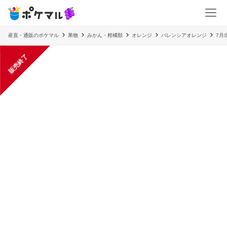
産直・通販のポケマル
果物
みかん・柑橘類
オレンジ
バレンシアオレンジ
7月
販売終了