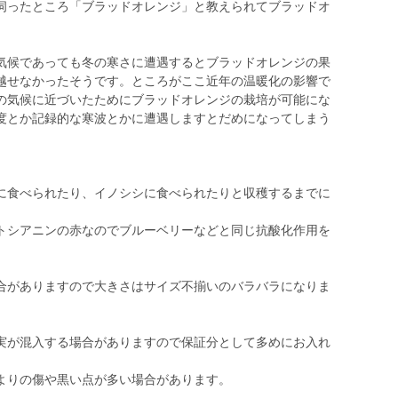
伺ったところ「ブラッドオレンジ」と教えられてブラッドオ
候であっても冬の寒さに遭遇するとブラッドオレンジの果
越せなかったそうです。ところがここ近年の温暖化の影響で
の気候に近づいたためにブラッドオレンジの栽培が可能にな
度とか記録的な寒波とかに遭遇しますとだめになってしまう
に食べられたり、イノシシに食べられたりと収穫するまでに
。
シアニンの赤なのでブルーベリーなどと同じ抗酸化作用を
がありますので大きさはサイズ不揃いのバラバラになりま
実が混入する場合がありますので保証分として多めにお入れ
よりの傷や黒い点が多い場合があります。