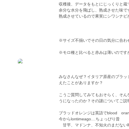
収穫後、データをもとにじっくりと蔵
余分な水分を飛ばし、熟成させた味で
熟成させているので果実にシワシナビ
※サイズ不揃いでその日の気分に合わ
※モロ種と比べると赤みは薄いのです
みなさんなぜ？イタリア原産のブラッ
えたことがありますか？
こうご質問してみてもおそらく、そん
うになったのか？その謎についてご説
ブラッドオレンジは英語でblood or
今からlontimeago....ちょっぴり昔
甘平、マドンナ、不知火のまだない時