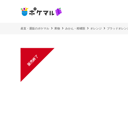
産直・通販のポケマル
果物
みかん・柑橘類
オレンジ
ブラッドオレ
販売終了