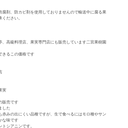
防腐剤、防カビ剤を使用しておりませんので輸送中に腐る果
承ください。
亭、高級料理店、果実専門店にも販売しています二宮果樹園
できるこの価格です
店
果実
の販売です
ました
も赤みの出にくい品種ですが、生で食べるにはモロ種やサン
かな味です
ントシアニンです。