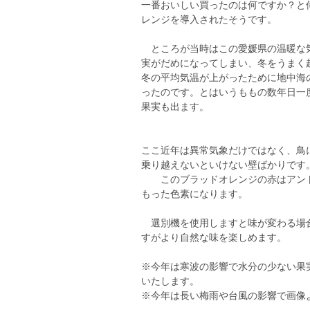
一番おいしい買ったのは何ですか？と
レンジを導入されたそうです。
ところが当時はこの愛媛県の温暖な気
実がだめになってしまい、冬をうまく
冬の平均気温が上がったために地中海
ったのです。とはいうももの数年日一
果実も出ます。
ここ近年は異常気象だけではなく、鳥
乗り越えないといけない壁ばかりです
このブラッドオレンジの赤はアント
もった色素になります。
選別機を使用しますと味が変わる場合
すがより自然な味を楽しめます。
※今年は寒波の影響で水分の少ない果
いたします。
※今年は長い梅雨や台風の影響で画像