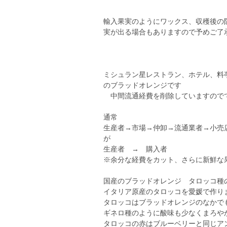
輸入果実のようにワックス、収穫後の
実が出る場合もありますので予めご了
ミシュラン星レストラン、ホテル、料
のブラッドオレンジです
中間流通経費を削除していますので
通常
生産者→市場→仲卸→流通業者→小売
が
生産者 → 購入者
※余分な経費をカット、さらに新鮮な
国産のブラッドオレンジ タロッコ種
イタリア原産のタロッコを愛媛で作り
タロッコはブラッドオレンジのなかで
ギネロ種のように酸味も少なくまろや
タロッコの赤はブルーベリーと同じア