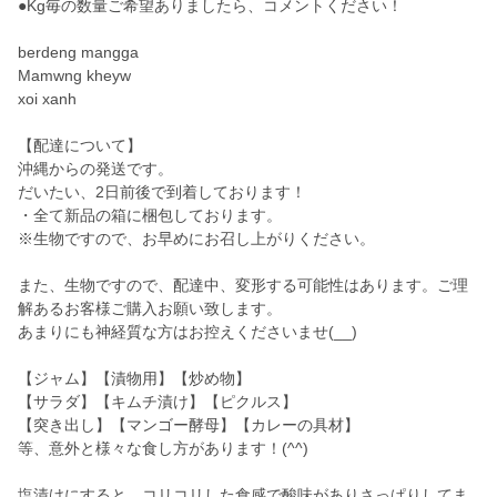
●Kg毎の数量ご希望ありましたら、コメントください！
berdeng mangga
Mamwng kheyw
xoi xanh
【配達について】
沖縄からの発送です。
だいたい、2日前後で到着しております！
・全て新品の箱に梱包しております。
※生物ですので、お早めにお召し上がりください。
また、生物ですので、配達中、変形する可能性はあります。ご理
解あるお客様ご購入お願い致します。
あまりにも神経質な方はお控えくださいませ(__)
【ジャム】【漬物用】【炒め物】
【サラダ】【キムチ漬け】【ピクルス】
【突き出し】【マンゴー酵母】【カレーの具材】
等、意外と様々な食し方があります！(^^)
塩漬けにすると、コリコリした食感で酸味がありさっぱりしてま