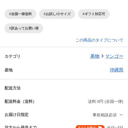
#全国一律送料
#お試し/小サイズ
#ギフト対応可
#訳あってお買い得
この商品のタイプについて
果物
マンゴー
カテゴリ
沖縄県
産地
配送方法
配送料金（送料）
送料:0円 (全国一律)
お届け日指定
事前相談必須
注文から発送まで
当日~3日