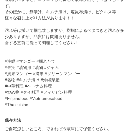
す。
そのほかに、麹漬け、キムチ漬け、塩昆布漬け、ピクルス等、
様々な召し上がり方法があります！！
汚れ等は拭いて梱包致しますが、樹脂によるベタつきと汚れが多
少ありますが、品質には問題ありません。
食する直前に洗って調理してください！
#沖縄 #マンゴー #採れたて
#果実 #漬物用 #漬物 #ジャム
#摘果マンゴー #摘果 #グリーンマンゴー
#名物 #キムチ漬け #沖縄県産
#中華料理 #ベトナム料理
#炒め物 #タイ料理 #フィリピン料理
#Filipinofood #Vietnamesefood
#Thaicuisine
保存方法
ご自宅涼しいところ、できれば冷蔵庫にて保管ください。