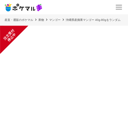
産直・通販のポケマル
果物
マンゴー
沖縄県産摘果マンゴー 40g-80gをランダム
注
文
受
付
停
止
中