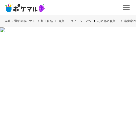
産直・通販のポケマル
加工食品
お菓子・スイーツ・パン
その他のお菓子
南薩摩の