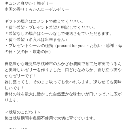
キュンと爽やか！梅ゼリー
南国の香り！みかんローゼルゼリー
ギフトの場合はコメントで教えてください。
＊熨斗希望・プレゼント希望と明記してください。
＊希望なしの場合はシールなしで発送させていただきます。
・熨斗希望（名入れは出来ません）
・プレゼントシールの種類（present for you ・お祝い・感謝・母
の日・父の日・敬老の日）
自然豊かな鹿児島県枕崎市のふかざわ農園で育てた果実でつるん
と美味しいゼリーを作りました！口どけなめらか、香り立つ爽や
かなゼリーです！
器に盛っても、そのまま吸っても食べれらます。凍らせても美味
しいです！
素材の味を最大に活かした自然豊かな味わいが口いっぱいに広が
ります。
＜栽培のこだわり＞
梅は栽培期間中農薬不使用で大切に育てています。